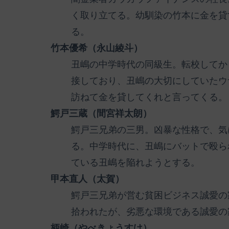
く取り立てる。幼馴染の竹本に金を貸
る。
竹本優希（永山綾斗）
丑嶋の中学時代の同級生。転校してか
接しており、丑嶋の大切にしていたウ
訪ねて金を貸してくれと言ってくる。
鰐戸三蔵（間宮祥太朗）
鰐戸三兄弟の三男。凶暴な性格で、気
る。中学時代に、丑嶋にバットで殴ら
ている丑嶋を陥れようとする。
甲本直人（太賀）
鰐戸三兄弟が営む貧困ビジネス誠愛の
拾われたが、劣悪な環境である誠愛の
柄崎（やべきょうすけ）