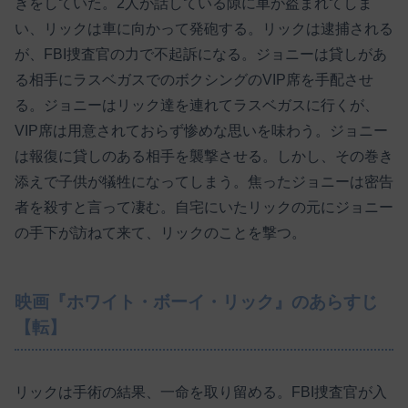
きをしていた。2人が話している隙に車が盗まれてしま
い、リックは車に向かって発砲する。リックは逮捕される
が、FBI捜査官の力で不起訴になる。ジョニーは貸しがあ
る相手にラスベガスでのボクシングのVIP席を手配させ
る。ジョニーはリック達を連れてラスベガスに行くが、
VIP席は用意されておらず惨めな思いを味わう。ジョニー
は報復に貸しのある相手を襲撃させる。しかし、その巻き
添えで子供が犠牲になってしまう。焦ったジョニーは密告
者を殺すと言って凄む。自宅にいたリックの元にジョニー
の手下が訪ねて来て、リックのことを撃つ。
映画『ホワイト・ボーイ・リック』のあらすじ
【転】
リックは手術の結果、一命を取り留める。FBI捜査官が入