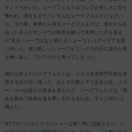
サンドウがいた。ジーグフェルドはブレアの美しさに目を
奪われ、彼女もまたハンサムなジーグフェルドになびい
た。その後、食事から帰るジーグフェルドは、道すがら出
会った夫人がサンドウの筋肉を触って失神したのを見る
や“見るショーではなく感じるショー”というアイデアを思
い付いた。彼は新しいショーでビリングスの元に流れた客
を奪い返し、ブレアの心も奪ってしまった。
興行を終えたジーグフェルドは、シカゴ音楽専門学校を運
営する父の元へ帰った。父とその教え子である少女、メリ
ー・ルーは彼との再会を喜んだが、ジーグフェルドは「美
女を集めて映画を撮る夢」を叶えるため、すぐにNYへと
飛んだ。
NYで行ったサンドウのショーは瞬く間に話題となり、ジ
ーグフェルドは一躍有名になった。しかし、『人食いライ