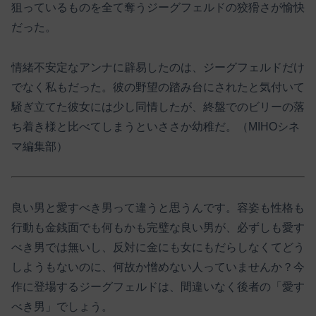
狙っているものを全て奪うジーグフェルドの狡猾さが愉快
だった。
情緒不安定なアンナに辟易したのは、ジーグフェルドだけ
でなく私もだった。彼の野望の踏み台にされたと気付いて
騒ぎ立てた彼女には少し同情したが、終盤でのビリーの落
ち着き様と比べてしまうといささか幼稚だ。（MIHOシネ
マ編集部）
良い男と愛すべき男って違うと思うんです。容姿も性格も
行動も金銭面でも何もかも完璧な良い男が、必ずしも愛す
べき男では無いし、反対に金にも女にもだらしなくてどう
しようもないのに、何故か憎めない人っていませんか？今
作に登場するジーグフェルドは、間違いなく後者の「愛す
べき男」でしょう。