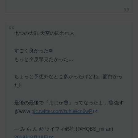
七つの大罪 天空の囚われ人
すごく良かった❁︎
もっと全反撃見たかった…
ちょっと予想外なとこ多かったけどね。面白かっ
た!!
最後の最後で『まじか😳』ってなったよ…😂強す
ぎwww
pic.twitter.com/zuhiWcn6wP
— み ら ん @ ツイフィ必読 (@HQBS_miran)
2018年8月18日