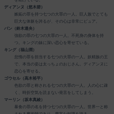
ディアンヌ（悠木碧）
嫉妬の罪を持つ七つの大罪の一人。巨人族でとても
巨大な体躯を誇るが、その心は非常にピュア。
バン（鈴木達央）
強欲の罪の七つの大罪の一人。不死身の身体を持
つ。キングの妹に深い恋心を寄せている。
キング（福山潤）
怠惰の罪を担当する七つの大罪の一人。妖精族の王
で、本当の姿は太っちょのおじさん。ディアンヌに
恋心を寄せる。
ゴウセル（高木裕平）
色欲の罪と称される七つの大罪の一人。人の心に疎
く、時折空気を読まない発言をしてしまう。
マーリン（坂本真綾）
暴食の罪の名を持つ七つの大罪の一人。世界一と称
される魔術師であり、豊富な知識を誇る。