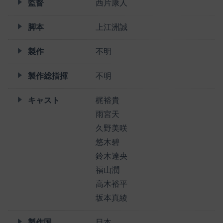
監督
西片康人
脚本
上江洲誠
製作
不明
製作総指揮
不明
キャスト
梶裕貴
雨宮天
久野美咲
悠木碧
鈴木達央
福山潤
高木裕平
坂本真綾
製作国
日本