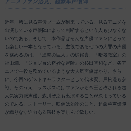
アニメファン必見、超豪華声優陣
近年、稀に見る声優ブームが到来している。見るアニメを
出演している声優陣によって判断するという人も少なくな
いのである。そして、本作品はそんな声優ファンにとって
も楽しい一本となっている。主役である七つの大罪の声優
を務めるのは、『進撃の巨人』の梶裕貴、『暗殺教室』の
福山潤、『ジョジョの奇妙な冒険』の杉田智和など、各ア
ニメで主役を務めているような大人気声優ばかり。さら
に、今回のゲストキャラクターとして代永翼、戸松遥も参
戦。そのうえ、ラスボスにはファンから帝王と称される超
人気実力派声優、森川智之も出演することが決まっている
のである。ストーリー、映像は勿論のこと、超豪華声優陣
が織りなす迫力ある演技も楽しんで欲しい。