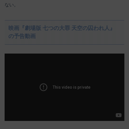
ない。
映画『劇場版 七つの大罪 天空の囚われ人』
の予告動画