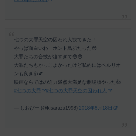
七つの大罪天空の囚われ人観てきた！
やっぱ面白いわーホント鳥肌たった😳
大罪たちの合技が凄すぎて😳😳
大罪たちもかっこよかったけど私的にはベルリオ
ンも良き👍💕
映画ならではの迫力満点大満足な劇場版やった👍
#七つの大罪
#七つの大罪天空の囚われ人
— しおぴー (@kisarazu1998)
2018年8月18日