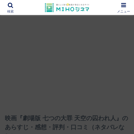
12000作品を紹介！あなたの映画図書館『MIHOシネマ』
検索
メニュー
映画『劇場版 七つの大罪 天空の囚われ人』の
あらすじ・感想・評判・口コミ（ネタバレな