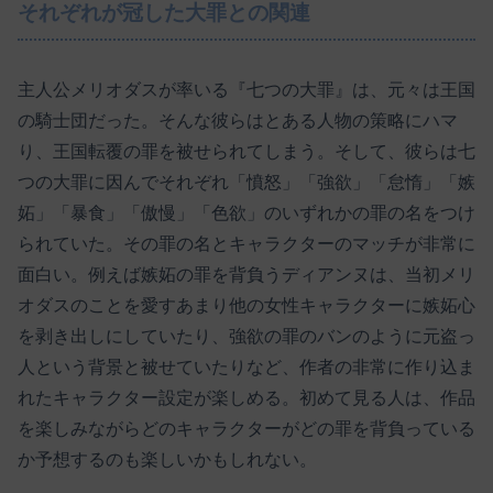
それぞれが冠した大罪との関連
主人公メリオダスが率いる『七つの大罪』は、元々は王国
の騎士団だった。そんな彼らはとある人物の策略にハマ
り、王国転覆の罪を被せられてしまう。そして、彼らは七
つの大罪に因んでそれぞれ「憤怒」「強欲」「怠惰」「嫉
妬」「暴食」「傲慢」「色欲」のいずれかの罪の名をつけ
られていた。その罪の名とキャラクターのマッチが非常に
面白い。例えば嫉妬の罪を背負うディアンヌは、当初メリ
オダスのことを愛すあまり他の女性キャラクターに嫉妬心
を剥き出しにしていたり、強欲の罪のバンのように元盗っ
人という背景と被せていたりなど、作者の非常に作り込ま
れたキャラクター設定が楽しめる。初めて見る人は、作品
を楽しみながらどのキャラクターがどの罪を背負っている
か予想するのも楽しいかもしれない。