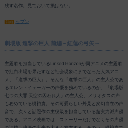
残す名作。見ておいて損はない。
セブン
詳細
劇場版 進撃の巨人 前編～紅蓮の弓矢～
主題歌を担当しているLinked Horizonが同アニメの主題歌
で紅白出場を果たすなど社会現象にまでなった人気アニ
メ、『進撃の巨人』。そんな『進撃の巨人』の主人公であ
るエレン・イェーガーの声優を務めているのが、『劇場版
七つの大罪 天空の囚われ人』の主人公、メリオダスの声
も務めている梶裕貴。その可愛らしい外見と変幻自在の声
音で、次々と話題作の主役級を担当している超実力派声優
である。アニメ映画では、ストーリーだけでなくその声優
の演技も映画の出来を大きく左右する。その点、梶裕貴で