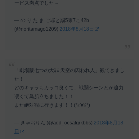
ービス満点でした～
— の り た ま ご罪と罰5東7こ42b
(@noritamago1209)
2018年8月18日
「劇場版七つの大罪 天空の囚われ人」観てきまし
た！
どのキャラもカッコ良くて、戦闘シーンとか迫力
凄くて鳥肌立ちました！！
また絶対観に行きます！！(*≧∀≦*)
— きゃおりん (@add_ocsafgrkbbs)
2018年8月18
日