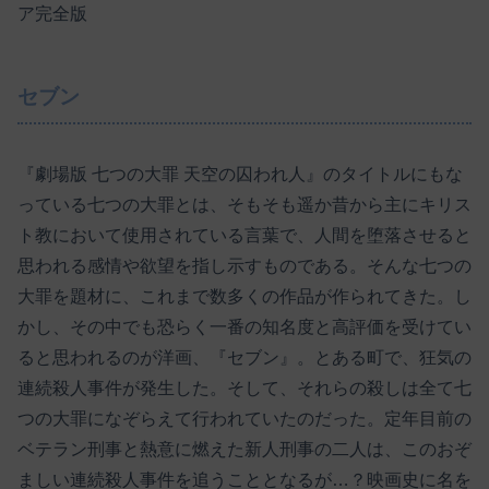
ア完全版
セブン
『劇場版 七つの大罪 天空の囚われ人』のタイトルにもな
っている七つの大罪とは、そもそも遥か昔から主にキリス
ト教において使用されている言葉で、人間を堕落させると
思われる感情や欲望を指し示すものである。そんな七つの
大罪を題材に、これまで数多くの作品が作られてきた。し
かし、その中でも恐らく一番の知名度と高評価を受けてい
ると思われるのが洋画、『セブン』。とある町で、狂気の
連続殺人事件が発生した。そして、それらの殺しは全て七
つの大罪になぞらえて行われていたのだった。定年目前の
ベテラン刑事と熱意に燃えた新人刑事の二人は、このおぞ
ましい連続殺人事件を追うこととなるが…？映画史に名を