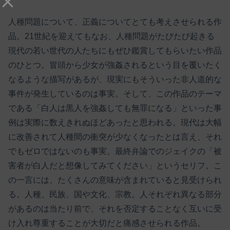
人種問題について、正義についてとても考えさせられる作
品。21世紀を迎えてもなお、人種問題がたびたび起きる
現代の若い世代の人たちにもぜひ鑑賞してもらいたい作品
のひとつ。冒頭から少女が強姦されるという目を覆いたく
なるような描写があるが、現実にもそういった非人道的な
事件が発生しているのは事実。そして、この作品のテーマ
である「白人は黒人を強姦しても無罪になる」といった事
例は実際に数えきれぬほどあったと思われる。現代は大幅
に改善されて人種間の衝突が少なくなったとは言え、それ
でもゼロではないのも事実。最終弁論でのジェイクの「被
害者が白人だと想像してみてください」というセリフ。こ
の一言には、たくさんの意味が含まれていると見受けられ
る。人種、民族、国や文化、宗教。人それぞれ異なる部分
があるのは当たり前で、それを否定することなく互いに受
け入れ尊重することが大切だと痛感させられる作品。