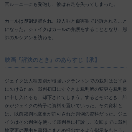
官ルーニーにも発砲し、彼は右足を失ってしまった。
カールは即刻逮捕され、殺人罪と傷害罪で起訴されること
になった。ジェイクはカールの弁護をすることとなり、恩
師のルシアンを訪ねる。
映画『評決のとき』のあらすじ【承】
ジェイクは人種差別が根強いクラントンでの裁判は公平さ
に欠けるため、裁判初日にすぐさま裁判所の変更を裁判長
に申し入れるも、却下されてしまう。するとそのとき、誰
かがジェイクの椅子に資料を置いていった。その資料と
は、以前裁判地変更が許可された判例の資料だった。ジェ
イクはその判例を使って裁判長に打診し、次回までに裁判
地変更の理由を書類にまとめ提出するよう指示をもらう。