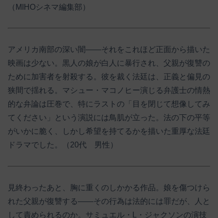
（MIHOシネマ編集部）
アメリカ南部の深い闇――それをこれほど正面から描いた
映画は少ない。黒人の娘が白人に暴行され、父親が復讐の
ために加害者を射殺する。彼を裁く法廷は、正義と偏見の
狭間で揺れる。マシュー・マコノヒー演じる弁護士の情熱
的な弁論は圧巻で、特にラストの「目を閉じて想像してみ
てください」という演説には鳥肌が立った。法の下の平等
がいかに脆く、しかし希望を持てるかを描いた重厚な法廷
ドラマでした。（20代 男性）
見終わったあと、胸に重くのしかかる作品。娘を傷つけら
れた父親が復讐する――その行為は法的には罪だが、人と
して責められるのか。サミュエル・L・ジャクソンの演技