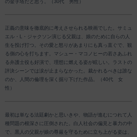
の金字塔だと思う。（30代 男性）
正義の意味を徹底的に考えさせられる映画でした。サミュ
エル・L・ジャクソン演じる父親は、娘のために自らの人
生を投げ打つ。その愛と怒りがあまりにも真っ直ぐで、観
る側の心を打ちます。マシュー・マコノヒーの若さあふれ
る弁護士役も好演で、理想に燃える姿が眩しい。ラストの
評決シーンでは涙が止まらなかった。裁かれるべきは誰な
のか、人間の倫理を深く掘り下げた作品。（40代 女
性）
最初は単なる法廷劇かと思いきや、物語が進むにつれて人
種問題の根深さに圧倒された。白人社会の偏見と暴力の中
で、黒人の父親が娘の尊厳を守るために立ち上がる姿は、