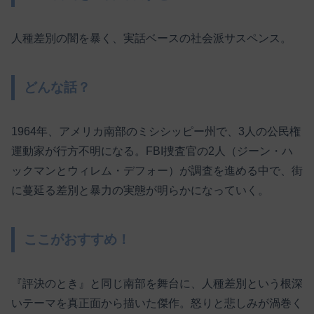
人種差別の闇を暴く、実話ベースの社会派サスペンス。
どんな話？
1964年、アメリカ南部のミシシッピー州で、3人の公民権
運動家が行方不明になる。FBI捜査官の2人（ジーン・ハ
ックマンとウィレム・デフォー）が調査を進める中で、街
に蔓延る差別と暴力の実態が明らかになっていく。
ここがおすすめ！
『評決のとき』と同じ南部を舞台に、人種差別という根深
いテーマを真正面から描いた傑作。怒りと悲しみが渦巻く