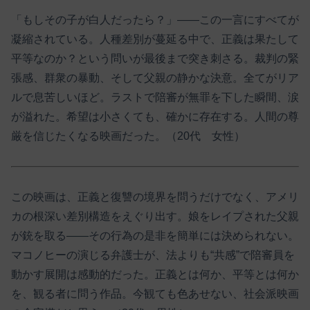
「もしその子が白人だったら？」――この一言にすべてが
凝縮されている。人種差別が蔓延る中で、正義は果たして
平等なのか？という問いが最後まで突き刺さる。裁判の緊
張感、群衆の暴動、そして父親の静かな決意。全てがリア
ルで息苦しいほど。ラストで陪審が無罪を下した瞬間、涙
が溢れた。希望は小さくても、確かに存在する。人間の尊
厳を信じたくなる映画だった。（20代 女性）
この映画は、正義と復讐の境界を問うだけでなく、アメリ
カの根深い差別構造をえぐり出す。娘をレイプされた父親
が銃を取る――その行為の是非を簡単には決められない。
マコノヒーの演じる弁護士が、法よりも“共感”で陪審員を
動かす展開は感動的だった。正義とは何か、平等とは何か
を、観る者に問う作品。今観ても色あせない、社会派映画