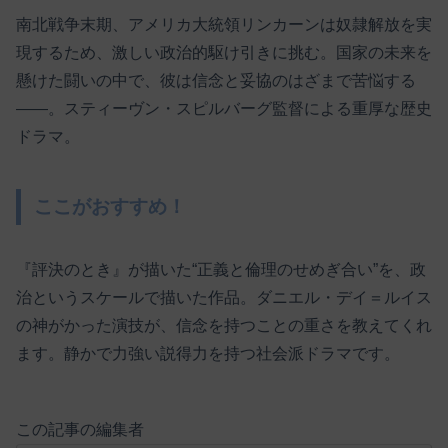
南北戦争末期、アメリカ大統領リンカーンは奴隷解放を実
現するため、激しい政治的駆け引きに挑む。国家の未来を
懸けた闘いの中で、彼は信念と妥協のはざまで苦悩する
――。スティーヴン・スピルバーグ監督による重厚な歴史
ドラマ。
ここがおすすめ！
『評決のとき』が描いた“正義と倫理のせめぎ合い”を、政
治というスケールで描いた作品。ダニエル・デイ＝ルイス
の神がかった演技が、信念を持つことの重さを教えてくれ
ます。静かで力強い説得力を持つ社会派ドラマです。
この記事の編集者