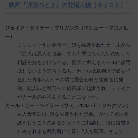
映画『評決のとき』の登場人物（キャスト）
ジェイク・タイラー・ブリガンス（マシュー・マコノヒ
ー）
ミシシッピ州の弁護士。娘を強姦されたカールから
「白人は黒人を強姦しても有罪にならないのか」と
相談を持ちかけられる。復讐に燃えるカールに復讐
はしないよう忠告するも、カールは裁判所で娘を強
姦した青年2人とその場に居合わせた警察官に発
砲。殺人罪と警官への傷害罪で起訴され、ジェイク
がカールの弁護をすることになった。
カール・リー・ヘイリー（サミュエル・L・ジャクソン）
白人青年2人に娘を強姦された父親。かつて兄の弁
護をしたことのあるジェイクに相談し、彼に復讐を
止められるも裁判所にて青年2人を殺害。そして、