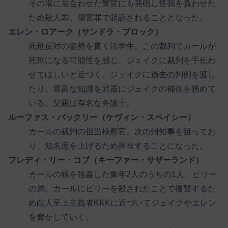
その場に居合わせた警官にも発砲し怪我を負わせた
ため殺人罪、傷害罪で起訴されることとなった。
エレン・ロアーク（サンドラ・ブロック）
死刑反対の姿勢を貫く法学生。この裁判でカールが
死刑になる可能性を感じ、ジェイクに裁判を手伝わ
せてほしいと近づく。ジェイクに過去の判例を渡し
たり、豊富な知識を武器にジェイクの補佐を務めて
いる。父親は有名な弁護士。
ルーファス・バックリー（ケヴィン・スペイシー）
カールの裁判の担当検察官。次の州知事を狙ってお
り、知名度を上げるため担当することになった。
フレディ・リー・コブ（キーファー・サザーランド）
カールの娘を強姦した青年2人のうちの1人、ビリー
の弟。カールにビリーを殺されたことで復讐するた
め白人至上主義者KKKに近づいてジェイクやエレン
を脅かしていく。