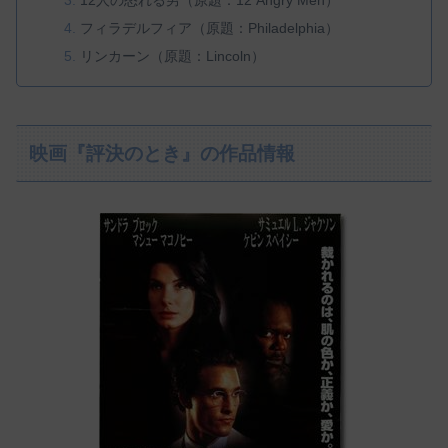
12人の怒れる男（原題：12 Angry Men）
フィラデルフィア（原題：Philadelphia）
リンカーン（原題：Lincoln）
映画『評決のとき』の作品情報