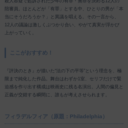
殺人容疑で起訴された少年の有罪・無罪を決める12人の
陪審員。ほとんどが「有罪」とする中、ひとりの男が「本
当にそうだろうか？」と異議を唱える。その一言から、
12人の議論は激しくぶつかり合い、やがて真実が浮かび
上がっていく。
ここがおすすめ！
『評決のとき』が描いた“法の下の平等”という理念を、極
限まで純化した作品。舞台はわずか1室、セリフだけで緊
迫感を作り出す構成は映画史に残る名演出。人間の偏見と
正義が交錯する瞬間に、誰もが考えさせられます。
フィラデルフィア（原題：Philadelphia）