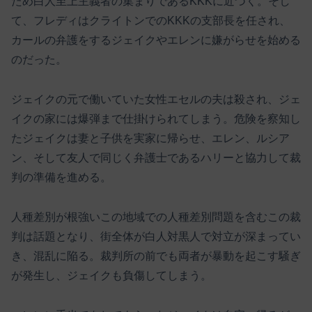
ため白人至上主義者の集まりであるKKKに近づく。そし
て、フレディはクライトンでのKKKの支部長を任され、
カールの弁護をするジェイクやエレンに嫌がらせを始める
のだった。
ジェイクの元で働いていた女性エセルの夫は殺され、ジェ
イクの家には爆弾まで仕掛けられてしまう。危険を察知し
たジェイクは妻と子供を実家に帰らせ、エレン、ルシア
ン、そして友人で同じく弁護士であるハリーと協力して裁
判の準備を進める。
人種差別が根強いこの地域での人種差別問題を含むこの裁
判は話題となり、街全体が白人対黒人で対立が深まってい
き、混乱に陥る。裁判所の前でも両者が暴動を起こす騒ぎ
が発生し、ジェイクも負傷してしまう。