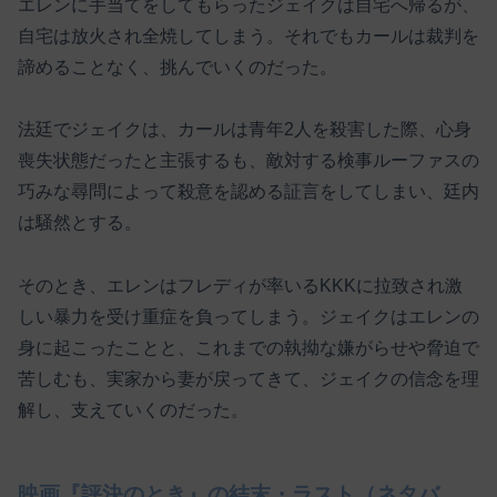
エレンに手当てをしてもらったジェイクは自宅へ帰るが、
自宅は放火され全焼してしまう。それでもカールは裁判を
諦めることなく、挑んでいくのだった。
法廷でジェイクは、カールは青年2人を殺害した際、心身
喪失状態だったと主張するも、敵対する検事ルーファスの
巧みな尋問によって殺意を認める証言をしてしまい、廷内
は騒然とする。
そのとき、エレンはフレディが率いるKKKに拉致され激
しい暴力を受け重症を負ってしまう。ジェイクはエレンの
身に起こったことと、これまでの執拗な嫌がらせや脅迫で
苦しむも、実家から妻が戻ってきて、ジェイクの信念を理
解し、支えていくのだった。
映画『評決のとき』の結末・ラスト（ネタバ