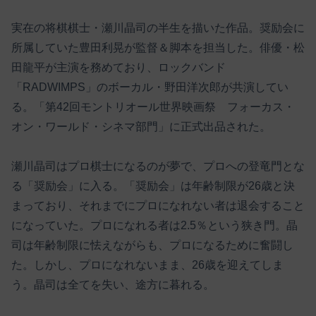
実在の将棋棋士・瀬川晶司の半生を描いた作品。奨励会に
所属していた豊田利晃が監督＆脚本を担当した。俳優・松
田龍平が主演を務めており、ロックバンド
「RADWIMPS」のボーカル・野田洋次郎が共演してい
る。「第42回モントリオール世界映画祭 フォーカス・
オン・ワールド・シネマ部門」に正式出品された。
瀬川晶司はプロ棋士になるのが夢で、プロへの登竜門とな
る「奨励会」に入る。「奨励会」は年齢制限が26歳と決
まっており、それまでにプロになれない者は退会すること
になっていた。プロになれる者は2.5％という狭き門。晶
司は年齢制限に怯えながらも、プロになるために奮闘し
た。しかし、プロになれないまま、26歳を迎えてしま
う。晶司は全てを失い、途方に暮れる。