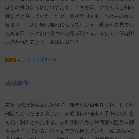
は今の身分から抜け出すため、「大将軍」になろうと剣の
腕を磨き合っていた。だが、漂が秦国大臣・昌文君の目に
留まり、二人は離れ離れになってしまう。再会を夢見てい
たある日、信の前に傷ついた漂が現れる。そして、信は国
に追われた若き王・嬴政に出会う。
キングダム(2019)
詳細
葛城事件
若葉竜也は葛城家の次男で、無差別殺傷事件を起こして死
刑囚となった稔を演じた。赤堀雅秋が演出を手掛けた舞台
を元に制作された作品。赤堀雅秋自身が映画版の監督＆脚
本を担当している。様々な問題を抱えている、葛城家の様