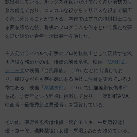
数出演している。ルックスが良いだけでなく高い演技力も
兼ね備えており、コミカルな役からシリアスな役まで幅広
く演じ分けることができる。本作ではプロの将棋棋士にな
る夢を諦めた後、将棋のプログラムを作るという新たな夢
を追い始めた青年・清田英一を演じた。
主人公のライバルで若手のプロ将棋棋士として活躍する浅
川陸役を務めたのは、俳優の若葉竜也。映画
『GANTZ』
シリーズ
や映画『台風家族』（19）などに出演してお
り、脇役ながらも存在感のある演技に注目を集めている人
物である。映画『
葛城事件
』（16）では無差別殺傷事件
を起こす青年という難役に挑戦しており、「第8回TAMA
映画賞・最優秀新進男優賞」を受賞している。
その他、磯野達也役は俳優・落合モトキ、中島透役は俳
優・寛一郎、磯野栞役は女優・馬場ふみかが務めている。