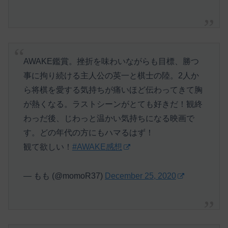
AWAKE鑑賞。挫折を味わいながらも目標、勝つ
事に拘り続ける主人公の英一と棋士の陸。2人か
ら将棋を愛する気持ちが痛いほど伝わってきて胸
が熱くなる。ラストシーンがとても好きだ！観終
わっだ後、じわっと温かい気持ちになる映画で
す。どの年代の方にもハマるはず！
観て欲しい！
#AWAKE感想
— もも (@momoR37)
December 25, 2020