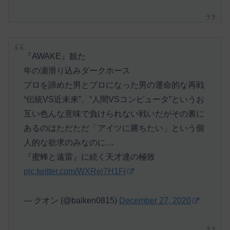
『AWAKE』観た
年の瀬滑り込みダークホース
プロを諦めた男とプロになった男の運命的な再戦
“伝統VS近未来”、“人間VSコンピュータ”というお
互い色んな意味で負けられない戦いだがその裏に
あるのはただただ「アイツに勝ちたい」という個
人的な欲求のみなのに…
『蜜蜂と遠雷』に続く天才達の極致
pic.twitter.com/WXRej7H1Fi
— クオン (@baiken0815)
December 27, 2020