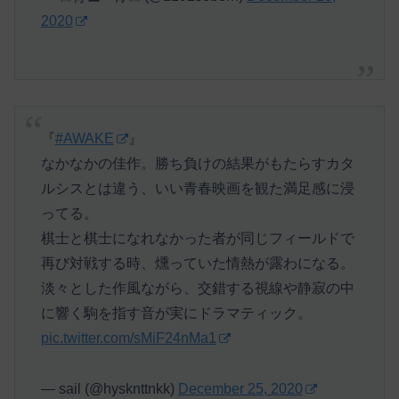
2020
『
#AWAKE
』
なかなかの佳作。勝ち負けの結果がもたらすカタ
ルシスとは違う、いい青春映画を観た満足感に浸
ってる。
棋士と棋士になれなかった者が同じフィールドで
再び対戦する時、燻っていた情熱が露わになる。
淡々とした作風ながら、交錯する視線や静寂の中
に響く駒を指す音が実にドラマティック。
pic.twitter.com/sMiF24nMa1
— sail (@hysknttnkk)
December 25, 2020