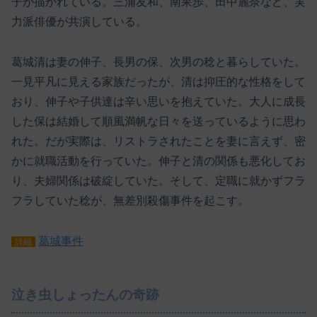
子が描かれている。三浦友和、南果歩、田中麗奈など、実
力派俳優が共演している。
葛城清は妻の伸子、長男の保、次男の稔と暮らしていた。
一見平凡に見える家族だったが、清は抑圧的な性格をして
おり、伸子や子供達は辛い思いを抱えていた。大人に成長
した保は結婚して順風満帆な日々を送っているように思わ
れた。だが実際は、リストラされたことを妻に言えず、密
かに就職活動を行っていた。伸子と清の関係も悪化してお
り、夫婦関係は破綻していた。そして、定職に就かずフラ
フラしていた稔が、無差別殺傷事件を起こす。
葛城事件
詳細
泣き虫しょったんの奇跡