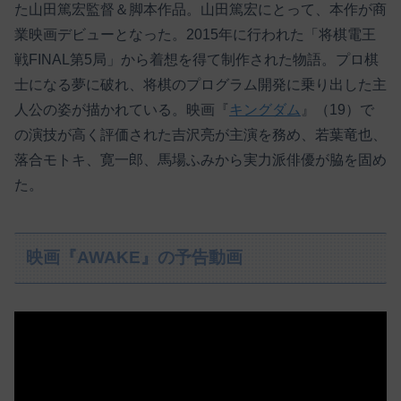
た山田篤宏監督＆脚本作品。山田篤宏にとって、本作が商
業映画デビューとなった。2015年に行われた「将棋電王
戦FINAL第5局」から着想を得て制作された物語。プロ棋
士になる夢に破れ、将棋のプログラム開発に乗り出した主
人公の姿が描かれている。映画『
キングダム
』（19）で
の演技が高く評価された吉沢亮が主演を務め、若葉竜也、
落合モトキ、寛一郎、馬場ふみから実力派俳優が脇を固め
た。
映画『AWAKE』の予告動画