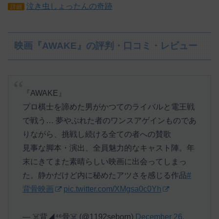
泣き虫しょったんの奇跡
詳細
映画『AWAKE』の評判・口コミ・レビュー
『AWAKE』
プロ棋士を諦めた男がかつてのライバルと電王戦
で戦う… 夢やぶれた者のワンスアゲインものであ
りながら、挑戦し続ける全ての者への賛歌
見事な脚本・演出、全員魅力的なキャスト陣。年
末にきてまた素晴らしい映画に出会ってしまっ
た。静かだけど内に秘めたアツさを感じる作品
#
背骨映画
pic.twitter.com/XMgsa0c0Yh
— ☠️背◢⁴⁶骨☠️ (@1192seborn)
December 26,