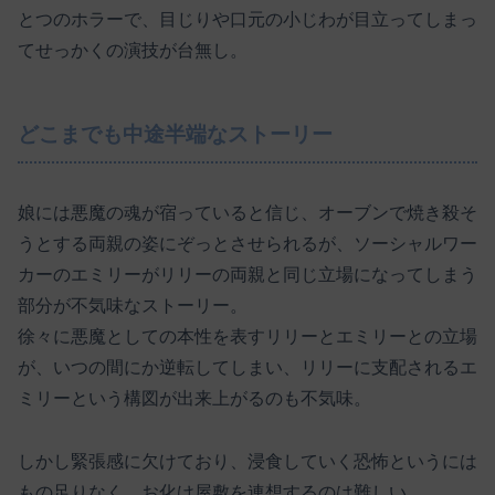
とつのホラーで、目じりや口元の小じわが目立ってしまっ
てせっかくの演技が台無し。
どこまでも中途半端なストーリー
娘には悪魔の魂が宿っていると信じ、オーブンで焼き殺そ
うとする両親の姿にぞっとさせられるが、ソーシャルワー
カーのエミリーがリリーの両親と同じ立場になってしまう
部分が不気味なストーリー。
徐々に悪魔としての本性を表すリリーとエミリーとの立場
が、いつの間にか逆転してしまい、リリーに支配されるエ
ミリーという構図が出来上がるのも不気味。
しかし緊張感に欠けており、浸食していく恐怖というには
もの足りなく、お化け屋敷を連想するのは難しい。