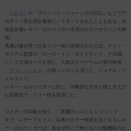
「
シカゴ
」や「ブリジット・ジョーンズの日記」などでア
カデミー賞主演女優賞にノミネートされたこともある、演
技派女優レネー・ゼルウィガー主演のホラーサスペンス映
画。
悪魔の魂を持つ少女リリー役に抜擢されたのは、テリー・
ギリアム監督の「ローズ・イン・タイドランド」で10歳
にして主演ローズを演じ、人気ホラーゲームの実写映画
「
サイレントヒル
」の娘シャロンも演じた、ジョデル・フ
ェルランド。
レネー・ゼルウィガーに対し、印象的な大きな瞳と大人び
た雰囲気で、リリー役を怪演した。
コメディの印象が強く、「悪魔のいけにえ レジェンド・
オブ・レザーフェイス」以来のホラー映画主演となるレネ
ー・ゼルウィガーは、美女が叫んで怖がるのが醍醐味のひ