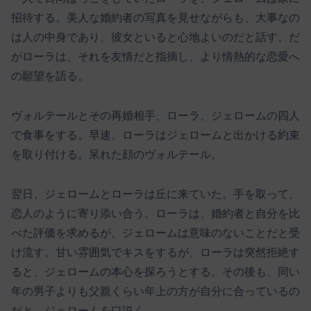
招待する。美人な婚約者の写真を見せながらも、大事なの
は人の中身であり、彼女といると心地よいのだと話す。だ
がローラは、それを友情だと指摘し、より情熱的な恋愛へ
の願望を語る。
ヴォルテールとその再婚相手、ローラ、ジェロームの四人
で食事をする。早速、ローラはジェロームと出かける約束
を取り付ける。呆れた顔のヴォルテール。
翌日、ジェロームとローラは丘に来ていた。手を取って、
恋人のように寄り添い合う。ローラは、婚約者と自分を比
べた評価を求めるが、ジェロームは意味のないことだと受
け流す。甘い雰囲気でキスをするが、ローラは突然拒絶す
ると、ジェロームの本心を探ろうとする。その後も、同い
年の男子よりも父親くらい年上の方が自分に合っているの
だと、ジェロームを口説く。