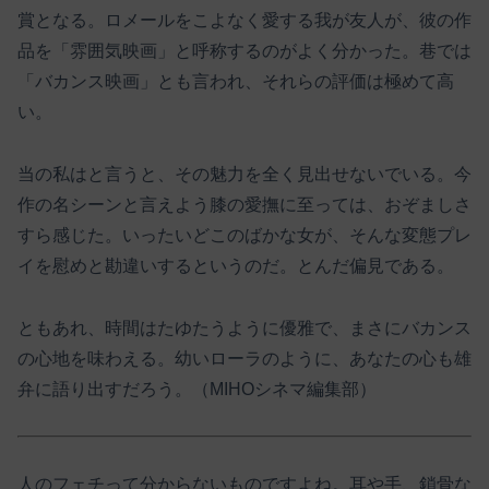
賞となる。ロメールをこよなく愛する我が友人が、彼の作
品を「雰囲気映画」と呼称するのがよく分かった。巷では
「バカンス映画」とも言われ、それらの評価は極めて高
い。
当の私はと言うと、その魅力を全く見出せないでいる。今
作の名シーンと言えよう膝の愛撫に至っては、おぞましさ
すら感じた。いったいどこのばかな女が、そんな変態プレ
イを慰めと勘違いするというのだ。とんだ偏見である。
ともあれ、時間はたゆたうように優雅で、まさにバカンス
の心地を味わえる。幼いローラのように、あなたの心も雄
弁に語り出すだろう。（MIHOシネマ編集部）
人のフェチって分からないものですよね。耳や手、鎖骨な