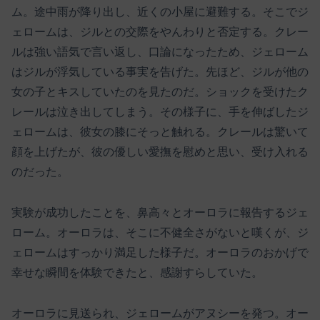
ム。途中雨が降り出し、近くの小屋に避難する。そこでジ
ェロームは、ジルとの交際をやんわりと否定する。クレー
ルは強い語気で言い返し、口論になったため、ジェローム
はジルが浮気している事実を告げた。先ほど、ジルが他の
女の子とキスしていたのを見たのだ。ショックを受けたク
レールは泣き出してしまう。その様子に、手を伸ばしたジ
ェロームは、彼女の膝にそっと触れる。クレールは驚いて
顔を上げたが、彼の優しい愛撫を慰めと思い、受け入れる
のだった。
実験が成功したことを、鼻高々とオーロラに報告するジェ
ローム。オーロラは、そこに不健全さがないと嘆くが、ジ
ェロームはすっかり満足した様子だ。オーロラのおかげで
幸せな瞬間を体験できたと、感謝すらしていた。
オーロラに見送られ、ジェロームがアヌシーを発つ。オー