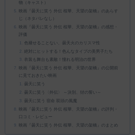
物（キャスト）
映画『曇天に笑う 外伝 桜華、天望の架橋』のあらす
じ（ネタバレなし）
映画『曇天に笑う 外伝 桜華、天望の架橋』の感想・
評価
色褪せることない、曇天火のカリスマ性
絶対にヒットする！色んなタイプの美男子たち
衣装も舞台も素敵！憧れる明治の世界
映画『曇天に笑う 外伝 桜華、天望の架橋』の公開前
に見ておきたい映画
曇天に笑う
曇天に笑う〈外伝〉 ～決別、犲の誓い～
曇天に笑う 宿命 双頭の風魔
映画『曇天に笑う 外伝 桜華、天望の架橋』の評判・
口コミ・レビュー
映画『曇天に笑う 外伝 桜華、天望の架橋』のまとめ