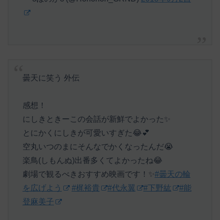
曇天に笑う 外伝
感想！
にしきときーこの会話が新鮮でよかった✨
とにかくにしきが可愛いすぎた😂💕
空丸いつのまにそんなでかくなったんだ😭
楽鳥(しもんぬ)出番多くてよかったね😂
劇場で観るべきおすすめ映画です！✨
#曇天の輪
を広げよう
#梶裕貴
#代永翼
#下野紘
#能
登麻美子