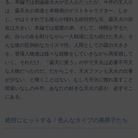
る。本編では勿論曇天火が主人公だったが、今作の主人公
は、曇天火の弟達と本映画のゲストキャラクター。しか
し、やはりそれでも彼らが憧れる絶対的な兄、曇天火の存
在は大きい。本編では最愛の弟、そして、仲間を守るた
め、自らの命を削りながら一人戦場に立ち続けた天火。そ
んな彼の圧倒的なカリスマ性、人間としての器の大きさ
を、登場人物達は様々な経験をしていきながら再実感して
いく。それだけ、『曇天に笑う』の中で天火は必要不可欠
な人物だったのだ。だからこそ、天火ファンも天火の出番
が少ない、と嘆くことはない。むしろ天火に惚れ直すこと
間違いなしの今作。あなたの好きな天火の姿が、必ずそこ
にある。
絶対にヒットする！色んなタイプの美男子たち