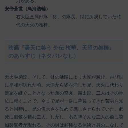
力がある。
安倍蒼世（鳥海浩輔）
右大臣直属部隊「犲」の隊長。犲に所属していた時
代の天火の相棒。
映画『曇天に笑う 外伝 桜華、天望の架橋』
のあらすじ（ネタバレなし）
天火や弟達、そして、犲の活躍により大蛇が滅び、再び世
に平和が訪れた頃。大津から姿を消した兄、天火に代わり
曇家を継ぐこととなった弟の空丸、宙太郎。二人はその地
位に就くことで、今まで兄が一身に背負ってきた苦労を知
ると同時に、兄の偉大さを改めて感じさせられていた。必
死に鍛錬を積む二人。しかし、ある時そんな二人の前に突
如襲撃者が現れる。その男は類稀なる体術と身のこなしで