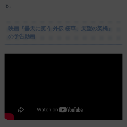
る。
映画『曇天に笑う 外伝 桜華、天望の架橋』
の予告動画