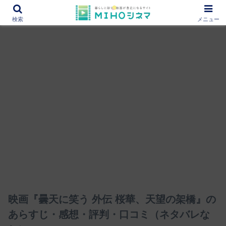
12000作品を紹介！あなたの映画図書館『MIHOシネマ』
検索
メニュー
映画『曇天に笑う 外伝 桜華、天望の架橋』の
あらすじ・感想・評判・口コミ（ネタバレな