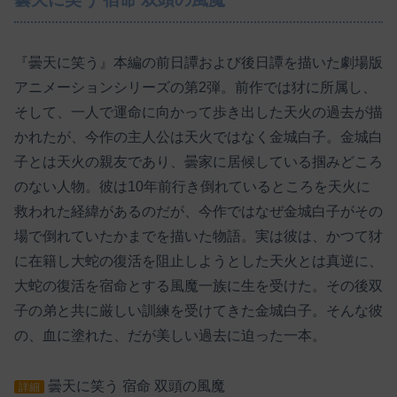
『曇天に笑う』本編の前日譚および後日譚を描いた劇場版
アニメーションシリーズの第2弾。前作では犲に所属し、
そして、一人で運命に向かって歩き出した天火の過去が描
かれたが、今作の主人公は天火ではなく金城白子。金城白
子とは天火の親友であり、曇家に居候している掴みどころ
のない人物。彼は10年前行き倒れているところを天火に
救われた経緯があるのだが、今作ではなぜ金城白子がその
場で倒れていたかまでを描いた物語。実は彼は、かつて犲
に在籍し大蛇の復活を阻止しようとした天火とは真逆に、
大蛇の復活を宿命とする風魔一族に生を受けた。その後双
子の弟と共に厳しい訓練を受けてきた金城白子。そんな彼
の、血に塗れた、だが美しい過去に迫った一本。
曇天に笑う 宿命 双頭の風魔
詳細