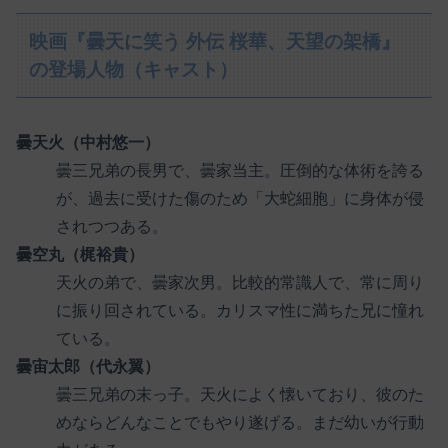
映画『曇天に笑う 外伝 桜華、天望の架橋』
の登場人物（キャスト）
曇天火（中村悠一）
曇三兄弟の長男で、曇家当主。圧倒的な体術を誇る
が、過去に受けた傷のため「大蛇細胞」に身体が侵
されつつある。
曇空丸（梶裕貴）
天火の弟で、曇家次男。比較的常識人で、常に周り
に振り回されている。カリスマ性に満ちた兄に憧れ
ている。
曇宙太郎（代永翼）
曇三兄弟の末っ子。天火によく懐いており、彼のた
めならどんなことでもやり遂げる。まだ幼いが行動