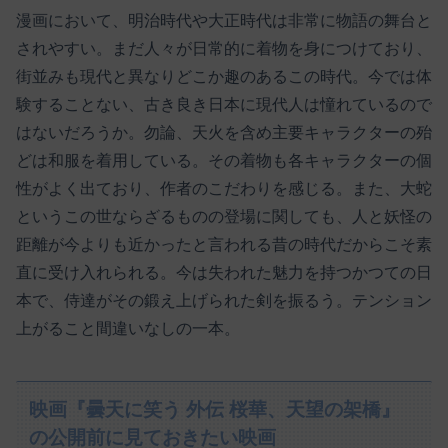
漫画において、明治時代や大正時代は非常に物語の舞台と
されやすい。まだ人々が日常的に着物を身につけており、
街並みも現代と異なりどこか趣のあるこの時代。今では体
験することない、古き良き日本に現代人は憧れているので
はないだろうか。勿論、天火を含め主要キャラクターの殆
どは和服を着用している。その着物も各キャラクターの個
性がよく出ており、作者のこだわりを感じる。また、大蛇
というこの世ならざるものの登場に関しても、人と妖怪の
距離が今よりも近かったと言われる昔の時代だからこそ素
直に受け入れられる。今は失われた魅力を持つかつての日
本で、侍達がその鍛え上げられた剣を振るう。テンション
上がること間違いなしの一本。
映画『曇天に笑う 外伝 桜華、天望の架橋』
の公開前に見ておきたい映画