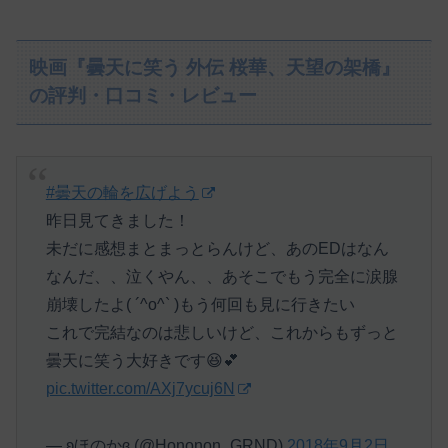
映画『曇天に笑う 外伝 桜華、天望の架橋』
の評判・口コミ・レビュー
#曇天の輪を広げよう
昨日見てきました！
未だに感想まとまっとらんけど、あのEDはなん
なんだ、、泣くやん、、あそこでもう完全に涙腺
崩壊したよ( ´^o^` )もう何回も見に行きたい
これで完結なのは悲しいけど、これからもずっと
曇天に笑う大好きです😆💕
pic.twitter.com/AXj7ycuj6N
— ʚほのかɞ (@Hononon_GRND)
2018年9月2日