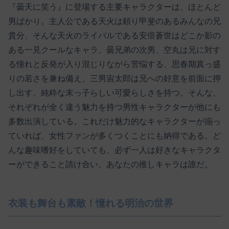
『曇天に笑う』に登場する主要キャラクターは、ほとんど
男ばかり。主人公である天火は頼り甲斐のあるみんなの兄
貴分、そんな天火のライバルである安倍蒼世はどこか影の
ある一見クールなキャラ、曇兄弟の次男、空丸は兄に対す
る憧れと反発が入り混じりながら苦悩する、思春期真っ盛
りの若さを兼ね備え、三男宙太郎は兄への好意を前面に押
し出す、純粋な末っ子らしい可愛らしさを持つ。そんな、
それぞれが全く違う魅力を持つ男性キャラクターが他にも
多数出演している。これだけ魅力的なキャラクターが揃っ
ていれば、女性ファンが多くつくことにも納得である。ど
んな趣味嗜好をしていても、必ず一人は好きなキャラクタ
ーができること請け合い。あなたの推しキャラは誰だ。
衣装も舞台も素敵！憧れる明治の世界