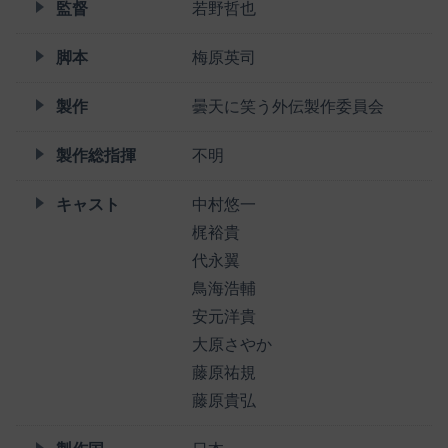
監督
若野哲也
脚本
梅原英司
製作
曇天に笑う外伝製作委員会
製作総指揮
不明
キャスト
中村悠一
梶裕貴
代永翼
鳥海浩輔
安元洋貴
大原さやか
藤原祐規
藤原貴弘