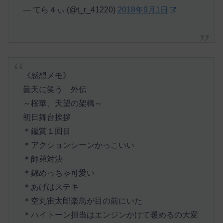
— てら４ぃ (@t_r_41220)
2018年9月1日
《感想メモ》
曇天に笑う 外伝
～桜華、天望の架橋～
初日舞台挨拶
＊鑑賞１回目
＊アクションシーンかっこいい
＊師弟対決
＊錦めっちゃ可愛い
＊あげはステキ
＊空丸宙太郎楽鳥が目の前にいた
＊ハイトーン担当はエンジンかけて暖めるの大変