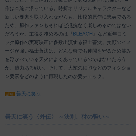
作は本編に沿っている。時折オリジナルキャラクターなど
新しい要素を取り入れながらも、比較的原作に忠実である
ため、原作ファンもそれほど抵抗なく楽しめるのではない
だろうか。主役を務めるのは『
BLEACH
』など近年コミ
ック原作の実写映画に多数出演する福士蒼汰。笑顔のイメ
ージが強い福士蒼汰は、どんな時でも仲間を守るため笑み
を浮かべている天火によくあっているのではないだろう
か。迫力ある戦い、そして、大蛇の細胞などのフィクショ
ン要素をどのように再現したのか要チェック。
曇天に笑う
詳細
曇天に笑う〈外伝〉 ～決別、犲の誓い～