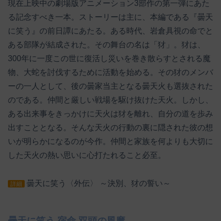
現在上映中の劇場版アニメーション3部作の第一弾にあた
る記念すべき一本。ストーリーは主に、本編である『曇天
に笑う』の前日譚にあたる。ある時代、岩倉具視の命でと
ある部隊が結成された。その舞台の名は「犲」。犲は、
300年に一度この世に復活し災いを巻き散らすとされる魔
物、大蛇を討伐するために活動を始める。その犲のメンバ
ーの一人として、後の曇家当主となる曇天火も選抜された
のである。仲間と厳しい戦場を駆け抜けた天火。しかし、
ある出来事をきっかけに天火は犲を離れ、自分の道を歩み
出すこととなる。そんな天火の行動の裏に隠された彼の想
いが明らかになるのが今作。仲間と家族を何よりも大切に
した天火の熱い思いに心打たれること必至。
曇天に笑う〈外伝〉 ～決別、犲の誓い～
詳細
曇天に笑う 宿命 双頭の風魔