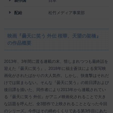
製作国
日本
配給
松竹メディア事業部
映画『曇天に笑う 外伝 桜華、天望の架橋』
の作品概要
2013年、3年間に渡る連載の末、惜しまれつつも最終話を
迎えた『曇天に笑う』。2018年に福士蒼汰による実写映
画化がされたばかりの大人気作。しかし、快進撃はそれだ
けでは留まらない。そんな『曇天に笑う』の前日譚および
後日譚を描いた、同作者により2013年から連載されてい
る『曇天に笑う 外伝』がアニメ映画化されることで大き
な話題を呼んだ。全3部作で上映されることとなった今回
のシリーズ。今作はその締めくくりである第3作目にあた