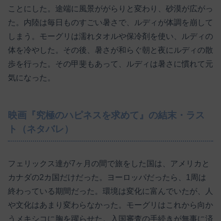
ことにした。途端に風景ががらりと変わり、砂漠が広がっ
た。内陸は毎日ものすごい暑さで、ルディが体調を崩して
しまう。モーグリは濡れタオルや保冷剤を使い、ルディの
体を冷やした。その後、暑さが和らぐ朝と夜にルディの散
歩を行った。その甲斐もあって、ルディは暑さに慣れて元
気になった。
映画『究極のハピネスを求めて』の結末・ラス
ト（ネタバレ）
フェリックス達が7ヶ月の間で旅をした国は、アメリカと
カナダの2カ国だけだった。ヨーロッパだったら、1周は
終わっている期間だった。環境は変化に富んでいたが、人
や文化はあまり変わらなかった。モーグリはこれから向か
うメキシコに胸を躍らせた。入国審査の手続きが無事に済