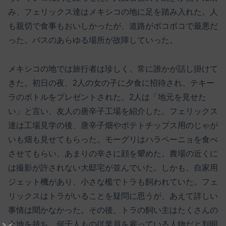
み、フェリックス達はメキシコの地に足を踏み入れた。人
も親切で食事もおいしかったが、道路がボコボコで最悪だ
った。バスのあらゆる場所が故障していった。
メキシコの地では旅行者は珍しく、常に誰かが話し掛けて
きた。初日の夜、2人の女の子に夕食に招待され、テキー
ラのボトルをプレゼントされた。2人は「地元を見せた
い」と言い、友人の唐辛子工場を紹介した。フェリックス
達は工場見学の後、唐辛子畑やポテトチップス用のじゃが
いも畑も見せてもらった。モーグリはハラペーニョを食べ
させてもらい、あまりの辛さに顔を顰めた。農場の近くに
は撮影が許されない大邸宅が並んでいた。しかも、自家用
ジェット機があり、小さな檻でトラも飼われていた。フェ
リックスはトラがいることを疑問に思うが、あえて詳しい
事情は聞かなかった。その後、トラの飼い主はたくさんの
土地を持ち、何千人もの従業員を雇っている人物だと判明