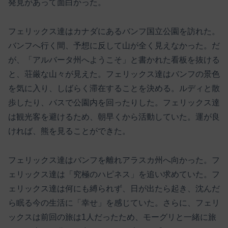
発見があって面白かった。
フェリックス達はカナダにあるバンフ国立公園を訪れた。
バンフへ行く間、予想に反して山が全く見えなかった。だ
が、「アルバータ州へようこそ」と書かれた看板を抜ける
と、荘厳な山々が見えた。フェリックス達はバンフの景色
を気に入り、しばらく滞在することを決める。ルディと散
歩したり、バスで公園内を回ったりした。フェリックス達
は観光客を避けるため、朝早くから活動していた。運が良
ければ、熊を見ることができた。
フェリックス達はバンフを離れアラスカ州へ向かった。フ
ェリックス達は「究極のハピネス」を追い求めていた。フ
ェリックス達は何にも縛られず、日が出たら起き、沈んだ
ら眠る今の生活に「幸せ」を感じていた。さらに、フェリ
ックスは前回の旅は1人だったため、モーグリと一緒に旅