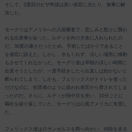
そして、2度目のビザ申請は良い係官に当たり、無事に解
決した。
モーグリはアメリカへの入国審査で、悲しみと怒りに襲わ
れる出来事があった。ルディを外の犬舎に入れられたの
だ。30度の暑さだったため、手術したばかりであること
を係官に訴えた。しかし、水もくれず、涼しい場所に移動
もさせてくれなかった。モーグリ達は早朝の涼しい時間に
出直そうとしたが、一度手続きしたら出直しは効かないと
断られてしまう。しかも、フェリックスがトイレを使った
だけなのに、犯罪者のように扱われ係官から脅されてしま
ったのだ。さらに、ルディが熱中症を患い、10分ごとに
嘔吐を繰り返していた。モーグリは心底アメリカに失望し
た。
フェリックス達はロサンゼルスを西へ向かい、内陸を走る