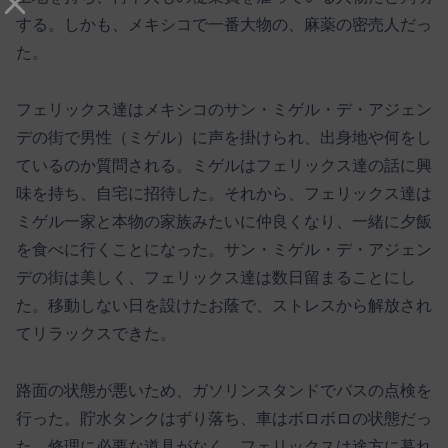
する。しかも、メキシコで一番大物の、麻薬の密売人だっ
た。
フェリックス達はメキシコのサン・ミゲル・デ・アジェン
デの街で男性（ミゲル）に声を掛けられ、出身地や何をし
ているのか質問される。ミゲルはフェリックス達の話に興
味を持ち、自宅に招待した。それから、フェリックス達は
ミゲル一家と本物の家族みたいに仲良くなり、一緒に夕飯
を食べに行くことになった。サン・ミゲル・デ・アジェン
デの街は美しく、フェリックス達は数日留まることにし
た。移動しない日を設けたお蔭で、ストレスから解放され
てリラックスできた。
路面の状態が悪いため、ガソリンスタンドでバスの点検を
行った。貯水タンクはずり落ち、車はボロボロの状態だっ
た。修理に必要な道具がなく、フェリックスは途方に暮れ