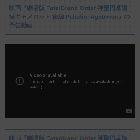
映画『劇場版 Fate/Grand Order 神聖円卓領
域キャメロット 後編 Paladin; Agateram』の
予告動画
映画『劇場版 Fate/Grand Order 神聖円卓領