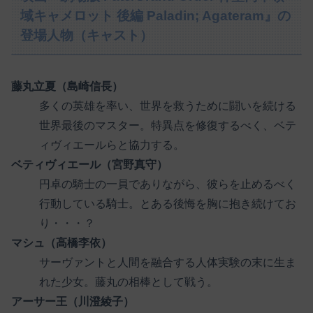
域キャメロット 後編 Paladin; Agateram』の
登場人物（キャスト）
藤丸立夏（島崎信長）
多くの英雄を率い、世界を救うために闘いを続ける
世界最後のマスター。特異点を修復するべく、ベテ
ィヴィエールらと協力する。
ベティヴィエール（宮野真守）
円卓の騎士の一員でありながら、彼らを止めるべく
行動している騎士。とある後悔を胸に抱き続けてお
り・・・？
マシュ（高橋李依）
サーヴァントと人間を融合する人体実験の末に生ま
れた少女。藤丸の相棒として戦う。
アーサー王（川澄綾子）