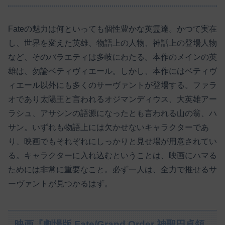
Fateの魅力は何といっても個性豊かな英霊達。かつて実在
し、世界を変えた英雄、物語上の人物、神話上の登場人物
など、そのバラエティは多岐にわたる。本作のメインの英
雄は、勿論ベティヴィエール。しかし、本作にはベティヴ
ィエール以外にも多くのサーヴァントが登場する。ファラ
オであり太陽王と言われるオジマンディウス、大英雄アー
ラシュ、アサシンの語源になったとも言われる山の翁、ハ
サン。いずれも物語上には欠かせないキャラクターであ
り、映画でもそれぞれにしっかりと見せ場が用意されてい
る。キャラクターに入れ込むということは、映画にハマる
ためには非常に重要なこと。必ず一人は、全力で推せるサ
ーヴァントが見つかるはず。
映画『劇場版 Fate/Grand Order 神聖円卓領