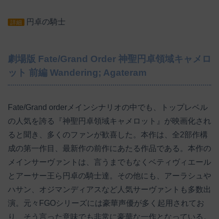
円卓の騎士
詳細
劇場版 Fate/Grand Order 神聖円卓領域キャメロ
ット 前編 Wandering; Agateram
Fate/Grand orderメインシナリオの中でも、トップレベル
の人気を誇る『神聖円卓領域キャメロット』が映画化され
ると聞き、多くのファンが歓喜した。本作は、全2部作構
成の第一作目、最新作の前作にあたる作品である。本作の
メインサーヴァントは、言うまでもなくベティヴィエール
とアーサー王ら円卓の騎士達。その他にも、アーラシュや
ハサン、オジマンディアスなど人気サーヴァントも多数出
演。元々FGOシリーズには豪華声優が多く起用されてお
り、そう言った意味でも非常に豪華な一作となっている。