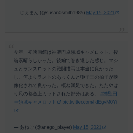
— じぇまん (@susan0smith1985)
May 15, 2021
今年、初映画館は神聖円卓領域キャメロット。後
編素晴らしかった。後編で巻き返した感じ。マシ
ュとランスロットの戦闘描写は本当に良かった
し、何よりラストのあっくんと獅子王の拍子が映
像化されて良かった。概ね満足できた。ただやは
り尺の都合上カットされた部分はある。
#神聖円
卓領域キャメロット
pic.twitter.com/lkIEgvM0Yi
— あねご (@anego_player)
May 15, 2021