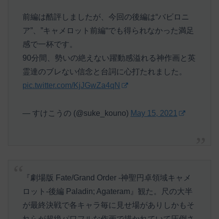
前編は酷評しましたが、今回の後編は“バビロニ
ア”、”キャメロット前編“でも得られなかった満足
感で一杯です。
90分間、勢いの絶えない躍動感溢れる神作画と英
霊達のブレない信念と台詞に心打たれました。
pic.twitter.com/KjJGwZa4qN
— すけこうの (@suke_kouno)
May 15, 2021
『劇場版 Fate/Grand Order -神聖円卓領域キャメ
ロット-後編 Paladin; Agateram』観た。尺の大半
が最終決戦で各キャラ毎に見せ場がありしかもそ
れらが超絶パワフルな作画で描かれていて圧倒さ