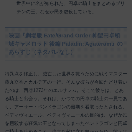
世界中に名が知られた、円卓の騎士をまとめるブリ
テンの王。なぜか民を虐殺している。
映画『劇場版 Fate/Grand Order 神聖円卓領
域キャメロット 後編 Paladin; Agateram』の
あらすじ（ネタバレなし）
特異点を修正し、滅亡した世界を救うために戦うマスター
藤丸立香とカルデアの一行。そんな彼らが今回たどり着い
たのは、西暦1273年のエルサレム。そこで彼らは、とあ
る騎士と出会う。それは、かつての円卓の騎士の一員であ
り、アーサー・ペンドラゴンの最期を看取ったとされる、
ベディヴィエール。ベティヴィエールの目的は、なぜか民
を鏖殺する狂気の王となってしまったペンドラゴンと円卓
の騎士を止めること。強大な敵に立ち向かうため、彼らは