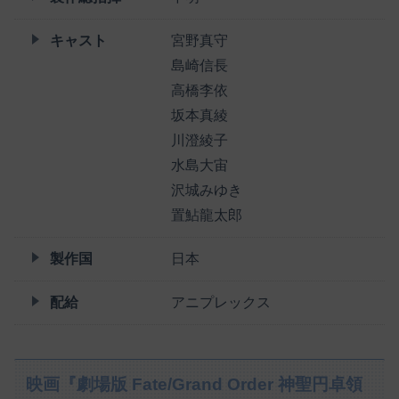
キャスト
宮野真守
島崎信長
高橋李依
坂本真綾
川澄綾子
水島大宙
沢城みゆき
置鮎龍太郎
製作国
日本
配給
アニプレックス
映画『劇場版 Fate/Grand Order 神聖円卓領