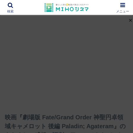
12000作品を紹介！あなたの映画図書館『MIHOシネマ』
検索
メニュー
映画『劇場版 Fate/Grand Order 神聖円卓領
域キャメロット 後編 Paladin; Agateram』の