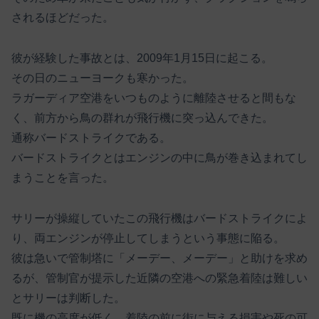
されるほどだった。
彼が経験した事故とは、2009年1月15日に起こる。
その日のニューヨークも寒かった。
ラガーディア空港をいつものように離陸させると間もな
く、前方から鳥の群れが飛行機に突っ込んできた。
通称バードストライクである。
バードストライクとはエンジンの中に鳥が巻き込まれてし
まうことを言った。
サリーが操縦していたこの飛行機はバードストライクによ
り、両エンジンが停止してしまうという事態に陥る。
彼は急いで管制塔に「メーデー、メーデー」と助けを求め
るが、管制官が提示した近隣の空港への緊急着陸は難しい
とサリーは判断した。
既に機の高度が低く、着陸の前に街に与える損害や死の可