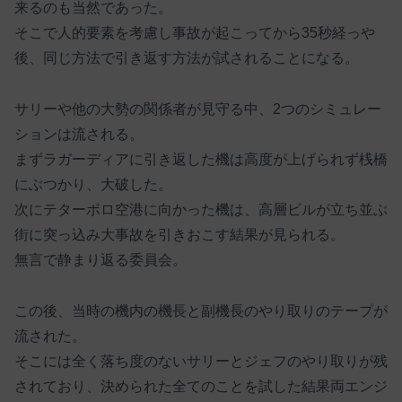
来るのも当然であった。
そこで人的要素を考慮し事故が起こってから35秒経っや
後、同じ方法で引き返す方法が試されることになる。
サリーや他の大勢の関係者が見守る中、2つのシミュレー
ションは流される。
まずラガーディアに引き返した機は高度が上げられず桟橋
にぶつかり、大破した。
次にテターボロ空港に向かった機は、高層ビルが立ち並ぶ
街に突っ込み大事故を引きおこす結果が見られる。
無言で静まり返る委員会。
この後、当時の機内の機長と副機長のやり取りのテープが
流された。
そこには全く落ち度のないサリーとジェフのやり取りが残
されており、決められた全てのことを試した結果両エンジ