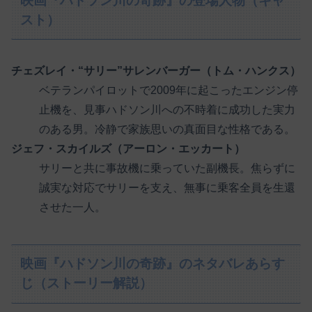
映画『ハドソン川の奇跡』の登場人物（キャ
スト）
チェズレイ・“サリー”サレンバーガー（トム・ハンクス）
ベテランパイロットで2009年に起こったエンジン停
止機を、見事ハドソン川への不時着に成功した実力
のある男。冷静で家族思いの真面目な性格である。
ジェフ・スカイルズ（アーロン・エッカート）
サリーと共に事故機に乗っていた副機長。焦らずに
誠実な対応でサリーを支え、無事に乗客全員を生還
させた一人。
映画『ハドソン川の奇跡』のネタバレあらす
じ（ストーリー解説）