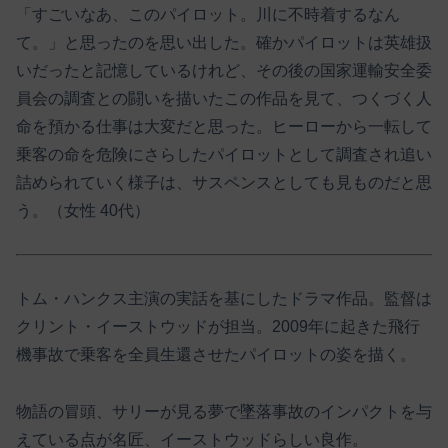
「すごいなあ、このパイロット。川に不時着するなん
て。」と思ったのを思い出した。確かパイロットは英雄扱
いだったと記憶しているけれど、その後の国家運輸安全委
員会の調査との闘いを描いたこの作品を見て、つくづく人
命を預かる仕事は大変だと思った。ヒーローから一転して
乗客の命を危険にさらしたパイロットとして調査され追い
詰められていく様子は、サスペンスとしても見ものだと思
う。（女性 40代）
トム・ハンクス主演の実話を基にしたドラマ作品。監督は
クリント・イーストウッドが担当。2009年に起きた飛行
機事故で乗客を全員生還させたパイロットの姿を描く。
物語の冒頭、サリーが見る夢で墜落事故のインパクトを与
えている点が名匠、イーストウッドらしい良作。