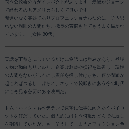
問う公聴会の方がインパクトがあります。最後がジョーク
で終わるのもアメリカらしくて良いです。
間違いなく英雄でありプロフェッショナルなのに、そう思
わない周囲の人間たち。機長の苦悩もとてもうまく描かれ
ています。（女性 30代）
実話を下敷きにしているだけに物語には重みがあり、登場
人物の動向もリアルだ。企業は利益や損得を重視し、現場
の人間をないがしろにし責任を押し付けがち。何か問題が
起こればつるし上げられ、ネットで袋叩きにあう今の時代
にこそ見る必要のある映画だ。
トム・ハンクスもベテランで真摯に仕事に向きあうパイロ
ットを好演していた。個人的にはもう何度かどんでん返し
を期待していたが、もしそうしてしまうとフィクション色