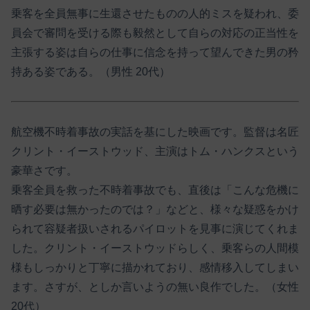
乗客を全員無事に生還させたものの人的ミスを疑われ、委
員会で審問を受ける際も毅然として自らの対応の正当性を
主張する姿は自らの仕事に信念を持って望んできた男の矜
持ある姿である。（男性 20代）
航空機不時着事故の実話を基にした映画です。監督は名匠
クリント・イーストウッド、主演はトム・ハンクスという
豪華さです。
乗客全員を救った不時着事故でも、直後は「こんな危機に
晒す必要は無かったのでは？」などと、様々な疑惑をかけ
られて容疑者扱いされるパイロットを見事に演じてくれま
した。クリント・イーストウッドらしく、乗客らの人間模
様もしっかりと丁寧に描かれており、感情移入してしまい
ます。さすが、としか言いようの無い良作でした。（女性
20代）