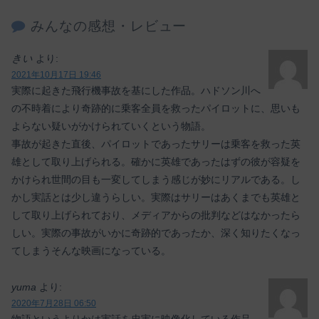
みんなの感想・レビュー
きい
より:
2021年10月17日 19:46
実際に起きた飛行機事故を基にした作品。ハドソン川へ
の不時着により奇跡的に乗客全員を救ったパイロットに、思いも
よらない疑いがかけられていくという物語。
事故が起きた直後、パイロットであったサリーは乗客を救った英
雄として取り上げられる。確かに英雄であったはずの彼が容疑を
かけられ世間の目も一変してしまう感じが妙にリアルである。し
かし実話とは少し違うらしい。実際はサリーはあくまでも英雄と
して取り上げられており、メディアからの批判などはなかったら
しい。実際の事故がいかに奇跡的であったか、深く知りたくなっ
てしまうそんな映画になっている。
yuma
より:
2020年7月28日 06:50
物語というよりかは実話を忠実に映像化している作品。