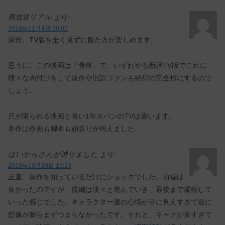
再放送リアル
より:
2018年11月4日 20:00
原作、TV版を全く見ずに観た方が楽しめます。
思うに、この映画は「骨格」で、いずれやる新訳TV版でこれに
様々な肉付けをして原作や旧訳ファンも納得の完全形にするので
しょう。
尺が限られる映画と長い1年スパンのTVは違います。
本作は作画も脚本も頑張りが伺えました。
はいからさんが通りました
より:
2018年10月20日 19:23
正直、原作を知っているだけにショックでした。前編は
良かったのですが、後編は淡々と進んでいき、最後まで凝縮して
いった感じでした。キャラクター達の心情が目に見えすぎて逆に
想像が膨らまずつまらなかったです。それと、ギャグが多すぎて