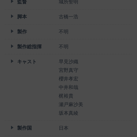
監督
城所聖明
脚本
古橋一浩
製作
不明
製作総指揮
不明
キャスト
早見沙織
宮野真守
櫻井孝宏
中井和哉
梶裕貴
瀬戸麻沙美
坂本真綾
製作国
日本