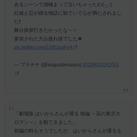
あるシーンで感極まって泣いちゃったわ(-_-;)
紅緒と忍が綴る物語に観ていて心が満たされまし
た❗
舞台挨拶行きたかったな～✨
参加された方お疲れ様でした🍀
pic.twitter.com/2JrBzxaFvA
— プラチナ (@augustamaaya)
2018年10月20日
『劇場版 はいからさんが通る 後編 ～花の東京大
ロマン～』を観てきました。
前編の時もそうでしたが、はいからさんが通るを