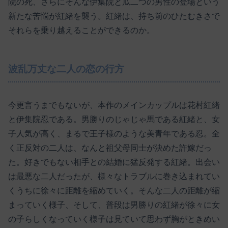
院の死、さらにそんな伊集院と瓜二つの男性の登場という
新たな苦悩が紅緒を襲う。紅緒は、持ち前のひたむきさで
それらを乗り越えることができるのか。
波乱万丈な二人の恋の行方
今更言うまでもないが、本作のメインカップルは花村紅緒
と伊集院忍である。男勝りのじゃじゃ馬である紅緒と、女
子人気が高く、まるで王子様のような美青年である忍。全
く正反対の二人は、なんと祖父母同士が決めた許嫁だっ
た。好きでもない相手との結婚に猛反発する紅緒。出会い
は最悪な二人だったが、様々なトラブルに巻き込まれてい
くうちに徐々に距離を縮めていく。そんな二人の距離が縮
まっていく様子、そして、普段は男勝りの紅緒が徐々に女
の子らしくなっていく様子は見ていて思わず胸がときめい