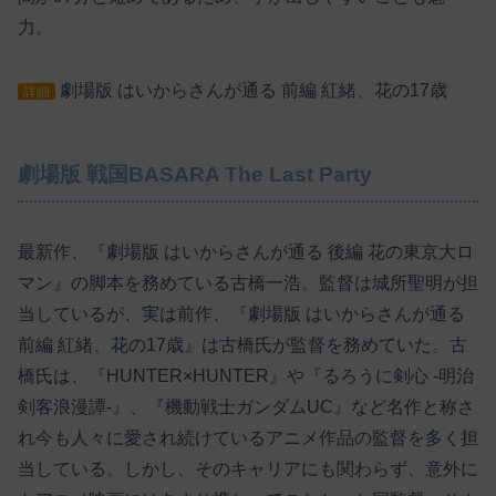
力。
劇場版 はいからさんが通る 前編 紅緒、花の17歳
詳細
劇場版 戦国BASARA The Last Party
最新作、『劇場版 はいからさんが通る 後編 花の東京大ロ
マン』の脚本を務めている古橋一浩。監督は城所聖明が担
当しているが、実は前作、『劇場版 はいからさんが通る
前編 紅緒、花の17歳』は古橋氏が監督を務めていた。古
橋氏は、『HUNTER×HUNTER』や『るろうに剣心 -明治
剣客浪漫譚-』、『機動戦士ガンダムUC』など名作と称さ
れ今も人々に愛され続けているアニメ作品の監督を多く担
当している。しかし、そのキャリアにも関わらず、意外に