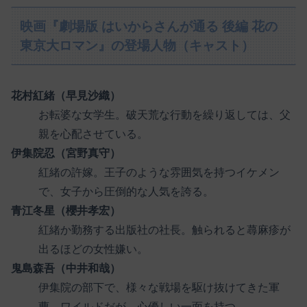
映画『劇場版 はいからさんが通る 後編 花の
東京大ロマン』の登場人物（キャスト）
花村紅緒（早見沙織）
お転婆な女学生。破天荒な行動を繰り返しては、父
親を心配させている。
伊集院忍（宮野真守）
紅緒の許嫁。王子のような雰囲気を持つイケメン
で、女子から圧倒的な人気を誇る。
青江冬星（櫻井孝宏）
紅緒か勤務する出版社の社長。触られると蕁麻疹が
出るほどの女性嫌い。
鬼島森吾（中井和哉）
伊集院の部下で、様々な戦場を駆け抜けてきた軍
曹。ワイルドだが、心優しい一面を持つ。