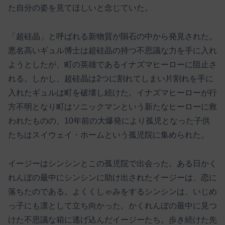
た自分の姿を見てほしいと念じていた。
「超硅晶」と呼ばれる新物質が隕石の中から発見された。
悪名高いギュル博士は超硅晶の持つ不思議な力を手に入れ
ようとしたが、町の英雄であるイナズマヒーローに阻止さ
れる。しかし、超硅晶は2つに割れてしまい片割れを手に
入れたギュルは町を破壊し続けた。イナズマヒーローが行
方不明となり町はソニックマンという新たなヒーローに救
われたものの、10年前の大爆発により孤児となった子供
たちはスイウェイ・ホームという孤児院に集められた。
イージーはシンシンとこの孤児院で出会った。ある日かく
れんぼの最中にシンシンに助け出されたイージーは、恋に
落ちたのである。よくくしゃみをするシンシンは、いじめ
っ子にも凛として立ち向かった。かくれんぼの最中に見つ
けた不思議な箱に逃げ込んだイージーたち。歩き続けた先