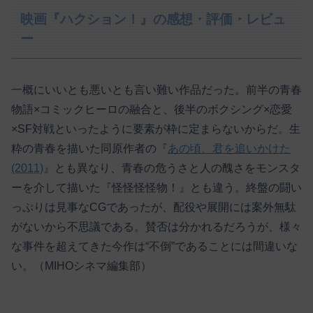
映画『ハクション！』の感想・評価・レビュ
ー
一概にいいとも悪いとも言い難い作品だった。前半の青春
物語×コミックヒーロの融合と、後半のボクシング×恋愛
×SF対戦といったように要素が枠に定まらないからだ。生
粋の青春を描いた同原作者の『
あの頃、君を追いかけた
(2011)
』とも異なり、青春の危うさと人の醜さをモンスタ
ーを介して描いた『怪怪怪怪物！』とも違う。終盤の闘い
っぷりは見事なCGであったが、配役や展開には案外無駄
がないから不思議である。賛否は分かれるだろうが、様々
な事件を超えてきた今作は“不倒”であることには間違いな
い。（MIHOシネマ編集部）