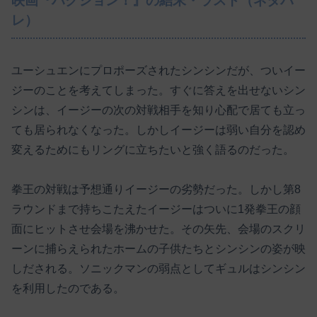
映画『ハクション！』の結末・ラスト（ネタバ
レ）
ユーシュエンにプロポーズされたシンシンだが、ついイー
ジーのことを考えてしまった。すぐに答えを出せないシン
シンは、イージーの次の対戦相手を知り心配で居ても立っ
ても居られなくなった。しかしイージーは弱い自分を認め
変えるためにもリングに立ちたいと強く語るのだった。
拳王の対戦は予想通りイージーの劣勢だった。しかし第8
ラウンドまで持ちこたえたイージーはついに1発拳王の顔
面にヒットさせ会場を沸かせた。その矢先、会場のスクリ
ーンに捕らえられたホームの子供たちとシンシンの姿が映
しだされる。ソニックマンの弱点としてギュルはシンシン
を利用したのである。