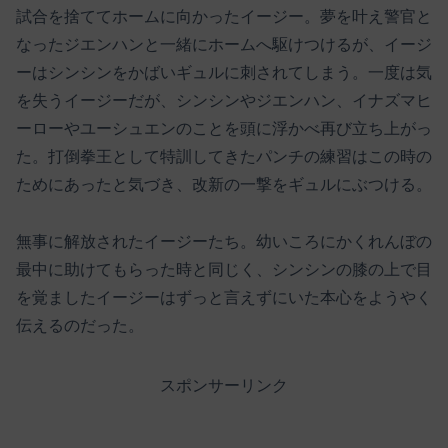
試合を捨ててホームに向かったイージー。夢を叶え警官と
なったジエンハンと一緒にホームへ駆けつけるが、イージ
ーはシンシンをかばいギュルに刺されてしまう。一度は気
を失うイージーだが、シンシンやジエンハン、イナズマヒ
ーローやユーシュエンのことを頭に浮かべ再び立ち上がっ
た。打倒拳王として特訓してきたパンチの練習はこの時の
ためにあったと気づき、改新の一撃をギュルにぶつける。
無事に解放されたイージーたち。幼いころにかくれんぼの
最中に助けてもらった時と同じく、シンシンの膝の上で目
を覚ましたイージーはずっと言えずにいた本心をようやく
伝えるのだった。
スポンサーリンク