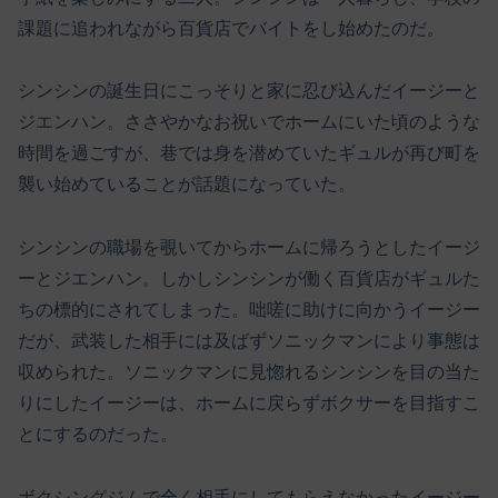
課題に追われながら百貨店でバイトをし始めたのだ。
シンシンの誕生日にこっそりと家に忍び込んだイージーと
ジエンハン。ささやかなお祝いでホームにいた頃のような
時間を過ごすが、巷では身を潜めていたギュルが再び町を
襲い始めていることが話題になっていた。
シンシンの職場を覗いてからホームに帰ろうとしたイージ
ーとジエンハン。しかしシンシンが働く百貨店がギュルた
ちの標的にされてしまった。咄嗟に助けに向かうイージー
だが、武装した相手には及ばずソニックマンにより事態は
収められた。ソニックマンに見惚れるシンシンを目の当た
りにしたイージーは、ホームに戻らずボクサーを目指すこ
とにするのだった。
ボクシングジムで全く相手にしてもらえなかったイージー