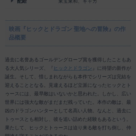
配給
東宝東和、ギャガ
映画『ヒックとドラゴン 聖地への冒険』の作
品概要
過去に名誉あるゴールデングローブ賞を獲得したこともあ
る大人気シリーズ、『
ヒックとドラゴン
』に待望の新作が
誕生。そして、惜しまれながらも本作でシリーズは完結を
迎えることとなる。見違えるほど立派になったヒックとト
ゥースには、最早敵はいないかと思われた。しかし、広い
世界には強大な敵がまだまだ残っていた。本作の敵は、最
凶のドラゴンハンターとして名高い人物。なんと、過去に
トゥースとも相対し、彼を追い詰めた経験もあるという。
果たして、ヒックとトゥースは迫り来る敵を打ち倒し、仲