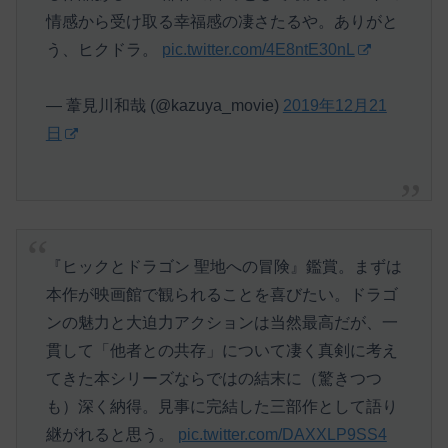
情感から受け取る幸福感の凄さたるや。ありがと
う、ヒクドラ。
pic.twitter.com/4E8ntE30nL
— 葦見川和哉 (@kazuya_movie)
2019年12月21
日
『ヒックとドラゴン 聖地への冒険』鑑賞。まずは
本作が映画館で観られることを喜びたい。ドラゴ
ンの魅力と大迫力アクションは当然最高だが、一
貫して「他者との共存」について凄く真剣に考え
てきた本シリーズならではの結末に（驚きつつ
も）深く納得。見事に完結した三部作として語り
継がれると思う。
pic.twitter.com/DAXXLP9SS4