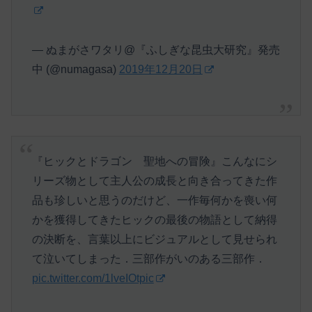
— ぬまがさワタリ@『ふしぎな昆虫大研究』発売
中 (@numagasa)
2019年12月20日
『ヒックとドラゴン 聖地への冒険』こんなにシ
リーズ物として主人公の成長と向き合ってきた作
品も珍しいと思うのだけど、一作毎何かを喪い何
かを獲得してきたヒックの最後の物語として納得
の決断を、言葉以上にビジュアルとして見せられ
て泣いてしまった．三部作がいのある三部作．
pic.twitter.com/1lveIOtpic