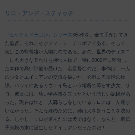
リロ・アンド・スティッチ
『ヒックとドラゴン』シリーズ
3部作を、全て手がけてき
た監督。それこそがディーン・デュボアである。そして、
実はこの監督凄い人物なのである。あの、世界のディズニ
ーにも大きな関わりを持つ人物で、特に2002年に監督し
た本作で高い評価を受けた、名監督なのだ。本作は、一人
の少女とエイリアンの交流を描いた、心温まる友情の物
語。ハワイにあるカウアイ島という場所で暮らす少女、リ
ロ。彼女には、幼い頃両親を失ったという悲しい記憶があ
った。現在は姉と二人暮らしをしているリロには、友達が
いなかった。そんな妹のために、姉は犬を飼うことを決め
る。しかし、リロが選んだのは犬ではなく、なんと、遺伝
子実験の末に誕生したエイリアンだったのだ！