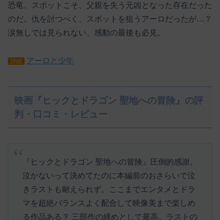
恐竜、スポットこそ、父親を失う元凶となった存在だった
のだ。仇を討つべく、スポットを狙うアーロだったが…？
涙無しでは見られない、感動の最後も必見。
アーロと少年
詳細
映画『ヒックとドラゴン 聖地への冒険』の評
判・口コミ・レビュー
『ヒックとドラゴン 聖地への冒険』圧倒的感謝。
泣かないって決めてたのに本編前のおさらいで泣
きラストも耐えられず。ここまでエンタメとドラ
マを超絶バランスよく配合して映像美まで楽しめ
る作品ある？ 三部作の締めとして最高。ラストの