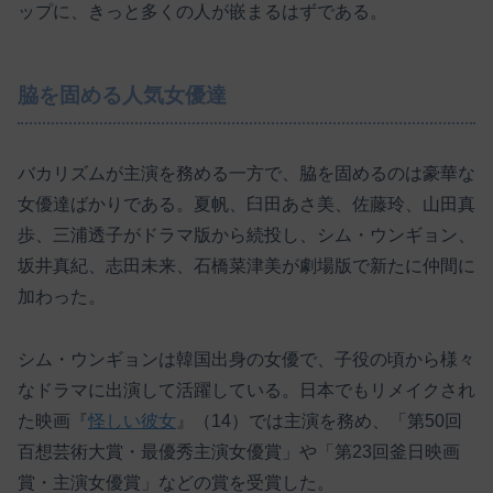
ップに、きっと多くの人が嵌まるはずである。
脇を固める人気女優達
バカリズムが主演を務める一方で、脇を固めるのは豪華な
女優達ばかりである。夏帆、臼田あさ美、佐藤玲、山田真
歩、三浦透子がドラマ版から続投し、シム・ウンギョン、
坂井真紀、志田未来、石橋菜津美が劇場版で新たに仲間に
加わった。
シム・ウンギョンは韓国出身の女優で、子役の頃から様々
なドラマに出演して活躍している。日本でもリメイクされ
た映画『
怪しい彼女
』（14）では主演を務め、「第50回
百想芸術大賞・最優秀主演女優賞」や「第23回釜日映画
賞・主演女優賞」などの賞を受賞した。