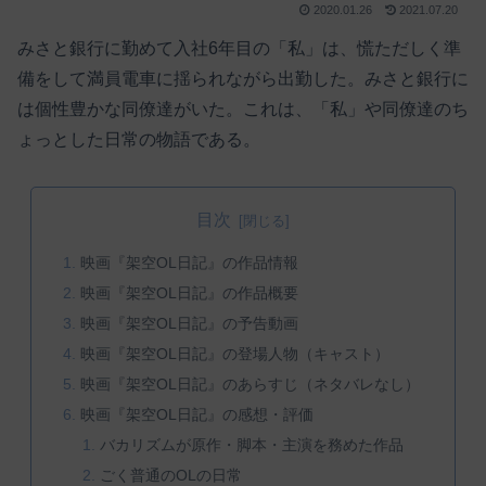
2020.01.26
2021.07.20
みさと銀行に勤めて入社6年目の「私」は、慌ただしく準
備をして満員電車に揺られながら出勤した。みさと銀行に
は個性豊かな同僚達がいた。これは、「私」や同僚達のち
ょっとした日常の物語である。
目次
映画『架空OL日記』の作品情報
映画『架空OL日記』の作品概要
映画『架空OL日記』の予告動画
映画『架空OL日記』の登場人物（キャスト）
映画『架空OL日記』のあらすじ（ネタバレなし）
映画『架空OL日記』の感想・評価
バカリズムが原作・脚本・主演を務めた作品
ごく普通のOLの日常