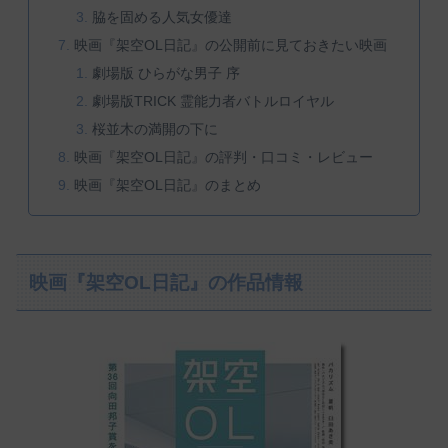
脇を固める人気女優達
映画『架空OL日記』の公開前に見ておきたい映画
劇場版 ひらがな男子 序
劇場版TRICK 霊能力者バトルロイヤル
桜並木の満開の下に
映画『架空OL日記』の評判・口コミ・レビュー
映画『架空OL日記』のまとめ
映画『架空OL日記』の作品情報