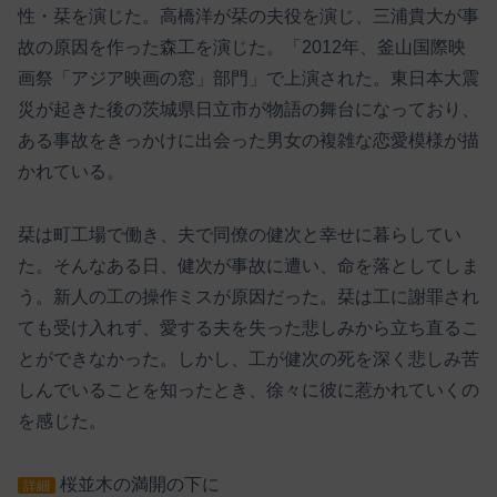
性・栞を演じた。高橋洋が栞の夫役を演じ、三浦貴大が事
故の原因を作った森工を演じた。「2012年、釜山国際映
画祭「アジア映画の窓」部門」で上演された。東日本大震
災が起きた後の茨城県日立市が物語の舞台になっており、
ある事故をきっかけに出会った男女の複雑な恋愛模様が描
かれている。
栞は町工場で働き、夫で同僚の健次と幸せに暮らしてい
た。そんなある日、健次が事故に遭い、命を落としてしま
う。新人の工の操作ミスが原因だった。栞は工に謝罪され
ても受け入れず、愛する夫を失った悲しみから立ち直るこ
とができなかった。しかし、工が健次の死を深く悲しみ苦
しんでいることを知ったとき、徐々に彼に惹かれていくの
を感じた。
桜並木の満開の下に
詳細