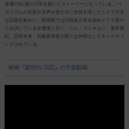
普通のOL達の日常を描いたストーリーになっている。バ
カリズムが女装や女声を使わずに女性を演じたことで大き
な話題を集めた。映画版では臼田あさ美を始めドラマ版か
ら出演している女優達と共に、シム・ウンギョン、坂井真
紀、志田未来、石橋菜津美が新たな仲間としてキャスティ
ングされている。
映画『架空OL日記』の予告動画