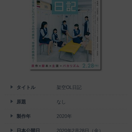
タイトル
架空OL日記
原題
なし
製作年
2020年
日本公開日
2020年2月28日（金）