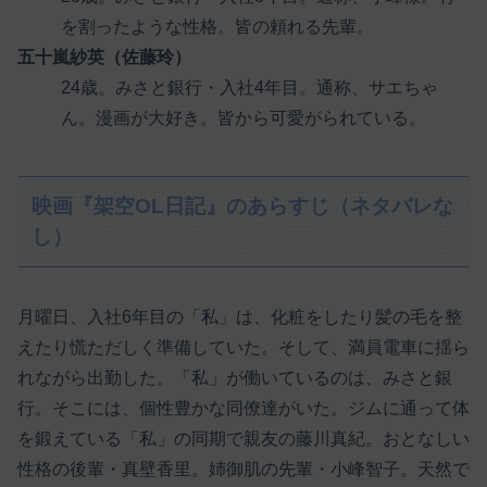
を割ったような性格。皆の頼れる先輩。
五十嵐紗英（佐藤玲）
24歳。みさと銀行・入社4年目。通称、サエちゃ
ん。漫画が大好き。皆から可愛がられている。
映画『架空OL日記』のあらすじ（ネタバレな
し）
月曜日、入社6年目の「私」は、化粧をしたり髪の毛を整
えたり慌ただしく準備していた。そして、満員電車に揺ら
れながら出勤した。「私」が働いているのは、みさと銀
行。そこには、個性豊かな同僚達がいた。ジムに通って体
を鍛えている「私」の同期で親友の藤川真紀。おとなしい
性格の後輩・真壁香里。姉御肌の先輩・小峰智子。天然で