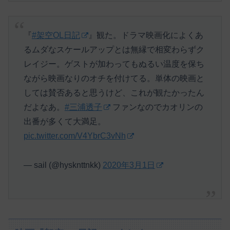
『
#架空OL日記
』観た。ドラマ映画化によくあ
るムダなスケールアップとは無縁で相変わらずク
レイジー。ゲストが加わってもぬるい温度を保ち
ながら映画なりのオチを付けてる。単体の映画と
しては賛否あると思うけど、これが観たかったん
だよなあ。
#三浦透子
ファンなのでカオリンの
出番が多くて大満足。
pic.twitter.com/V4YbrC3vNh
— sail (@hysknttnkk)
2020年3月1日