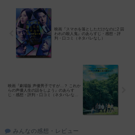
映画『スマホを落としただけなのに2 囚
われの殺人鬼』のあらすじ・感想・評
判・口コミ（ネタバレなし）
映画『劇場版 声優男子ですが…？ これか
らの声優人生の話をしよう』のあらす
じ・感想・評判・口コミ（ネタバレな
し）
みんなの感想・レビュー