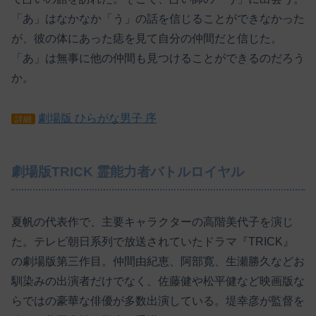
「あ」はなかなか「う」の話を信じることができなかった
が、彼の体にあった痣を見て自分の仲間だと信じた。
「あ」は無事に他の仲間も見つけることができるのだろう
か。
劇場版 ひらがな男子 序
詳細
劇場版TRICK 霊能力者バトルロイヤル
夏帆の代表作で、主要キャラクターの高階美代子を演じ
た。テレビ朝日系列で放送されていたドラマ『TRICK』
の劇場版第三作目。仲間由紀恵、阿部寛、生瀬勝久などお
馴染みの出演者だけでなく、佐藤健や松平健など映画版な
らではの豪華な俳優が多数出演している。堤幸彦が監督を