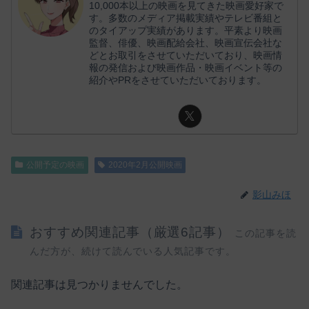
10,000本以上の映画を見てきた映画愛好家で
す。多数のメディア掲載実績やテレビ番組と
のタイアップ実績があります。平素より映画
監督、俳優、映画配給会社、映画宣伝会社な
どとお取引をさせていただいており、映画情
報の発信および映画作品・映画イベント等の
紹介やPRをさせていただいております。
公開予定の映画
2020年2月公開映画
影山みほ
おすすめ関連記事（厳選6記事）
この記事を読
んだ方が、続けて読んでいる人気記事です。
関連記事は見つかりませんでした。