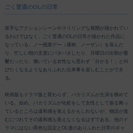
ごく普通のOLの日常
派手なアクションシーンやスリリングな展開が描かれてい
るわけではなく、ごく普通のOLの日常が描かれた作品に
なっている。ノー残業デー（通称、ノーザン）を喜んだ
り、忙しい朝の支度にバタバタしたり、月曜日の出勤が憂
鬱だったり、働いている女性なら思わず「分かる！」と叫
びたくなるようなありふれた出来事を楽しむことができ
る。
映画版もドラマ版と変わらず、バカリズムが主演を務めて
いる。始め、バカリズムが化粧をして女性として振る舞っ
ているところは違和感を覚えるかもしれないが、物語が進
むにつれてその違和感も覚えなくなるはずである。他のド
ラマにはない異色な設定とOL達のありふれた日常のギャ