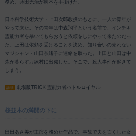
務め、蒔田光治が脚本を手掛けた。
日本科学技術大学・上田次郎教授のもとに、一人の青年が
やって来た。その青年は中森翔平という名前で、インチキ
霊能力者を暴いてもらおうと依頼をしにやって来たのだっ
た。上田は依頼を受けることを決め、知り合いの売れない
マジシャン・山田奈緒子に連絡を取った。上田と山田は中
森が暮らす万練村に出発した。そこで、殺人事件が起きて
しまう。
劇場版TRICK 霊能力者バトルロイヤル
詳細
桜並木の満開の下に
臼田あさ美が主演を務めた作品で、事故で夫を亡くした女