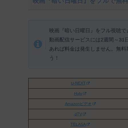
映画『暗い日曜日』をフルで無
映画『暗い日曜日』をフル視聴で
動画配信サービスには
2週間～3
あれば料金は発生しません。
無料
う！
U-NEXT
Hulu
Amazonビデオ
dTV
TELASA