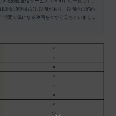
聴できる動画配信サービス（VOD）の一覧です。
31日間の無料お試し期間があり、期間内の解約
料期間で気になる映画を今すぐ見ちゃいましょ
×
×
×
×
×
×
×
◯