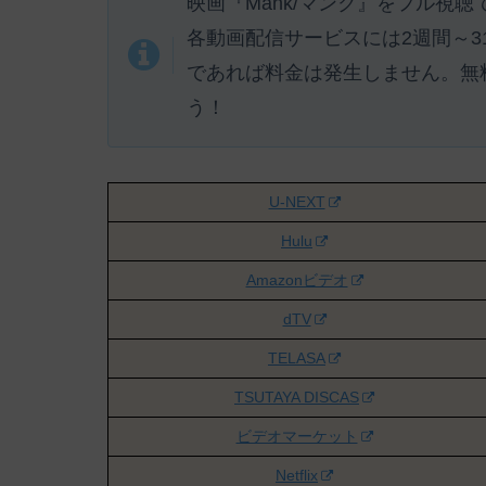
映画『Mank/マンク』をフル視
各動画配信サービスには
2週間～
であれば料金は発生しません。
無
う！
U-NEXT
Hulu
Amazonビデオ
dTV
TELASA
TSUTAYA DISCAS
ビデオマーケット
Netflix