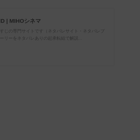
ND | MIHOシネマ
すじの専門サイトです（ネタバレサイト・ネタバレブ
ーリーをネタバレありの起承転結で解説...