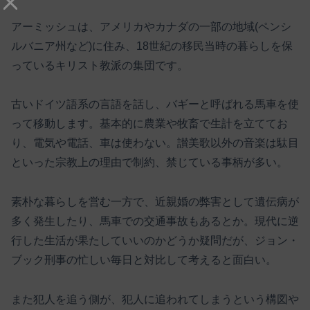
アーミッシュは、アメリカやカナダの一部の地域(ペンシ
ルバニア州など)に住み、18世紀の移民当時の暮らしを保
っているキリスト教派の集団です。
古いドイツ語系の言語を話し、バギーと呼ばれる馬車を使
って移動します。基本的に農業や牧畜で生計を立ててお
り、電気や電話、車は使わない。讃美歌以外の音楽は駄目
といった宗教上の理由で制約、禁じている事柄が多い。
素朴な暮らしを営む一方で、近親婚の弊害として遺伝病が
多く発生したり、馬車での交通事故もあるとか。現代に逆
行した生活が果たしていいのかどうか疑問だが、ジョン・
ブック刑事の忙しい毎日と対比して考えると面白い。
また犯人を追う側が、犯人に追われてしまうという構図や