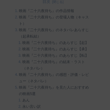
目次
映画『二十六夜待ち』の作品情報
映画『二十六夜待ち』の登場人物（キャス
ト）
映画『二十六夜待ち』のネタバレあらすじ
（起承転結）
映画『二十六夜待ち』のあらすじ【起】
映画『二十六夜待ち』のあらすじ【承】
映画『二十六夜待ち』のあらすじ【転】
映画『二十六夜待ち』の結末・ラスト
（ネタバレ）
映画『二十六夜待ち』の感想・評価・レビ
ュー（ネタバレ）
映画『二十六夜待ち』を見た人におすすめ
の映画5選
あん
永い言い訳