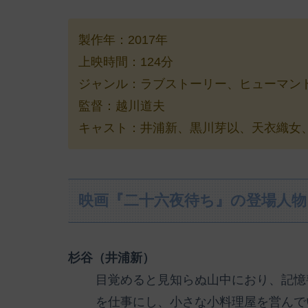
製作年：2017年
上映時間：124分
ジャンル：ラブストーリー、ヒューマン
監督：越川道夫
キャスト：井浦新、黒川芽以、天衣織女、鈴
映画『二十六夜待ち』の登場人
杉谷（井浦新）
目覚めると見知らぬ山中におり、記憶
を仕事にし、小さな小料理屋を営んで