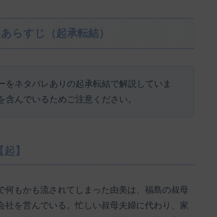
レあらすじ（起承転結）
ーをネタバレありの起承転結で解説していま
を含んでいるためご注意ください。
【起】
で何もかも流されてしまった由美は、福島の叔母
会社を営んでいる。忙しい叔母夫婦に代わり、家