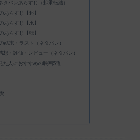
ネタバレあらすじ（起承転結）
のあらすじ【起】
のあらすじ【承】
のあらすじ【転】
の結末・ラスト（ネタバレ）
感想・評価・レビュー（ネタバレ）
見た人におすすめの映画5選
愛