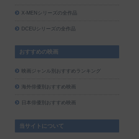
X-MENシリーズの全作品
DCEUシリーズの全作品
おすすめの映画
映画ジャンル別おすすめランキング
海外俳優別おすすめ映画
日本俳優別おすすめ映画
当サイトについて