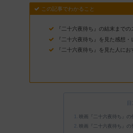
この記事でわかること
『二十六夜待ち』の結末までの
『二十六夜待ち』を見た感想・
『二十六夜待ち』を見た人にお
目
映画『二十六夜待ち』の
映画『二十六夜待ち』の