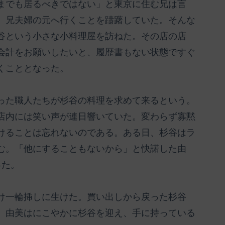
までも居るべきではない」と東京に住む兄は言
、兄夫婦の元へ行くことを躊躇していた。そんな
谷という小さな小料理屋を訪ねた。その店の店
会計をお願いしたいと、履歴書もない状態ですぐ
くこととなった。
った職人たちが杉谷の料理を求めて来るという。
店内には笑い声が連日響いていた。変わらず寡黙
けることは忘れないのである。ある日、杉谷はラ
む。「他にすることもないから」と快諾した由
った。
け一輪挿しに生けた。買い出しから戻った杉谷
。由美はにこやかに杉谷を迎え、手に持っている