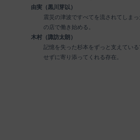
由実（黒川芽以）
震災の津波ですべてを流されてしまっ
の店で働き始める。
木村（諏訪太朗）
記憶を失った杉本をずっと支えている
せずに寄り添ってくれる存在。