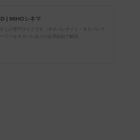
ND | MIHOシネマ
すじの専門サイトです（ネタバレサイト・ネタバレブ
ーリーをネタバレありの起承転結で解説...