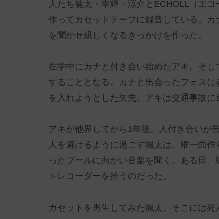
人たち健太・幸輝・涼介とECHOLL（エ
作ってカセットテープに録音している。カ
を聞かせ親しくなるきっかけを作った。
在学中にカナと付き合い始めたアキ。そして
することとなる。カナと出会ったフェスに参
を入れようとした矢先、アキは交通事故に
アキが他界してから1年後。人付き合いが
人を避けるように過ごす颯太は、唯一曲作
ったプールに向かい音楽を聞く。ある日、
トレコーダーを拾うのだった。
カセットを再生してみた颯太。そこには死