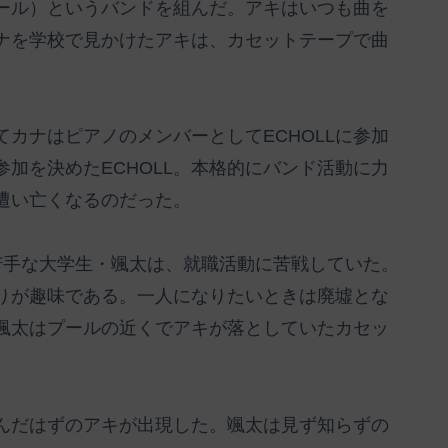
コール）というバンドを組んだ。アキはいつも曲を
ナを学校で見かけたアキは、カセットテープで曲
カナはピアノのメンバーとしてECHOLLに参加
加を決めたECHOLL。本格的にバンド活動に力
遭い亡くなるのだった。
苦手な大学生・颯太は、就職活動に苦戦していた。
りが趣味である。一人になりたいときは廃墟とな
颯太はプールの近くでアキが落としていたカセッ
んだはずのアキが出現した。颯太は見ず知らずの