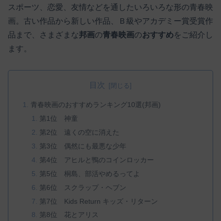
スポーツ、恋愛、友情などを通したいろいろな形の青春映
画。古い作品から新しい作品、Ｂ級やアカデミー賞受賞作
品まで、さまざまな
邦画
の
青春映画
の
おすすめ
をご紹介し
ます。
目次
青春映画のおすすめランキング10選(邦画)
第1位 神童
第2位 遠くの空に消えた
第3位 偶然にも最悪な少年
第4位 アヒルと鴨のコインロッカー
第5位 桐島、部活やめるってよ
第6位 スクラップ・ヘブン
第7位 Kids Return キッズ・リターン
第8位 花とアリス