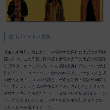
注目ポイント＆見所
映像化不可能と言われた、伊坂幸太郎原作の小説の実写映
画であり、この作品以降何度も伊坂幸太郎の小説の映画化
を行うきっかけになった、中村義洋監督作品というのが注
目ポイント。カットバック形式の作品で、ブータン人と彼
の恋人とその元カレの物語と、椎名と河崎の物語が同時進
行していくという進め方が見どころ。2役をこなす瑛太の
演技力も見どころのひとつ。「まほろ駅前多田便利軒」シ
リーズで共演している、瑛太と松田龍平の初共演作になっ
ているのも注目ポイントだ。