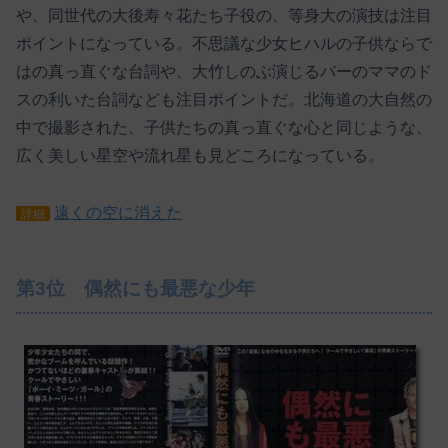
や、同世代の大後寿々花たち子役の、等身大の演技は注目
ポイントになっている。不思議な少女ヒハルの子供ならで
はの真っ直ぐな台詞や、大竹しのぶ演じるバーのママのド
スの利いた台詞なども注目ポイントだ。北海道の大自然の
中で撮影された、子供たちの真っ直ぐな心と同じような、
広く美しい星空や流れ星も見どころになっている。
遠くの空に消えた
詳細
第3位 偶然にも最悪な少年