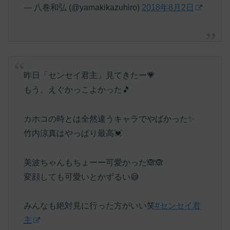
— 八巻和弘 (@yamakikazuhiro)
2018年8月2日
昨日「センセイ君主」見てきたー💗
もう、えぐかっこよかった🎵
カホコの時とは全然違うキャラでやばかった✨
竹内涼真はやっぱり最高💓
美波ちゃんもちょーー可愛かった🙈🙈
変顔しても可愛いとかずるい😅
みんなも絶対見に行った方がいい笑
#センセイ君
主