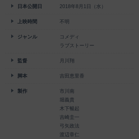
日本公開日
2018年8月1日（水）
上映時間
不明
ジャンル
コメディ
ラブストーリー
監督
月川翔
脚本
吉田恵里香
製作
市川南
堀義貴
木下暢起
吉崎圭一
弓矢政法
渡辺章仁