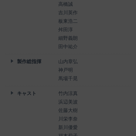
高橋誠
吉川英作
板東浩二
舛田淳
細野義朗
田中祐介
製作総指揮
山内章弘
神戸明
馬場千晃
キャスト
竹内涼真
浜辺美波
佐藤大樹
川栄李奈
新川優愛
福本莉子