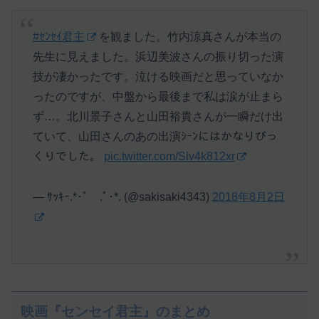
#ｾﾝｾｲ君主
を観ました。竹内涼真さんが本当の
先生に見えました。浜辺美波さんの振り切った演
技が凄かったです。泣ける映画だと思っていなか
ったのですが、中盤から最後まで私は涙が止まら
ず…。北川景子さんと山田裕貴さんが一瞬だけ出
ていて、山田さんのあの出演ｼｰﾝにはかなりびっ
くりでした。
pic.twitter.com/Slv4k812xr
— ｻｯｷｰ.*･ﾟ .ﾟ･*. (@sakisaki4343)
2018年8月2日
映画『センセイ君主』のまとめ