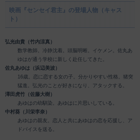
映画『センセイ君主』の登場人物（キャス
ト）
弘光由貴（竹内涼真）
数学教師。冷静沈着。頭脳明晰。イケメン。佐丸あ
ゆはが通う学校に新しく赴任してきた。
佐丸あゆは（浜辺美波）
16歳。恋に恋する女の子。分かりやすい性格。猪突
猛進。弘光のことが好きになり、アタックする。
澤田虎竹（佐藤大樹）
あゆはの幼馴染。あゆはに片思いしている。
中村葵（川栄李奈）
あゆはの親友。恋人と共にあゆはの恋を応援し、ア
ドバイスを送る。