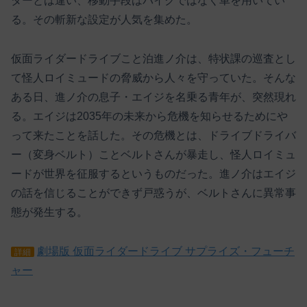
ダーとは違い、移動手段はバイクではなく車を用いてい
る。その斬新な設定が人気を集めた。
仮面ライダードライブこと泊進ノ介は、特状課の巡査とし
て怪人ロイミュードの脅威から人々を守っていた。そんな
ある日、進ノ介の息子・エイジを名乗る青年が、突然現れ
る。エイジは2035年の未来から危機を知らせるためにや
って来たことを話した。その危機とは、ドライブドライバ
ー（変身ベルト）ことベルトさんが暴走し、怪人ロイミュ
ードが世界を征服するというものだった。進ノ介はエイジ
の話を信じることができず戸惑うが、ベルトさんに異常事
態が発生する。
劇場版 仮面ライダードライブ サプライズ・フューチ
詳細
ャー