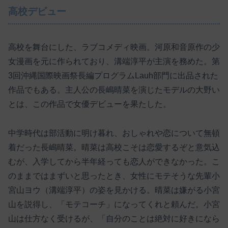
高校デビュー
高校を舞台にした、ラブコメディ映画。河原和音原作の少
女漫画を元に作られており、溝端淳平が主演を務めた。第
3回沖縄国際映画祭長編プログラムLauh部門に出品された
作品でもある。主人公の長嶋晴菜を演じたモデルの大野い
とは、この作品で女優デビューを果たした。
中学時代は部活動に明け暮れ、おしゃれや恋について無頓
着だった長嶋晴菜。晴菜は高校こそは恋愛するぞと意気込
むが、入学してから半年経っても恋人ができなかった。こ
のままではまずいと思ったとき、女性にモテそうな先輩小
宮山ヨウ（溝端淳平）の姿を見かける。晴菜は嫌がる小宮
山を説得し、「モテコーチ」になってくれと頼んだ。小宮
山は仕方なく受けるが、「自分のことは絶対に好きになら