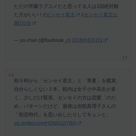
ただの学園ラブコメだと思ってる人は1回絶対観
た方がいい！
#センセイ君主
#センセイ君主公
開2日目
— yo-chan (@fourbook_c)
2018年8月2日
朝９時から「センセイ君主」と「青夏」を鑑賞。
自分らしくない２本。館内は女子小中高生が多
く、少しだけ緊張。センセイの方は恋愛「のだ
め」パターンだけど、最後は岩館真理子さんの
「初恋時代」を思い出したりしてキュンと。
pic.twitter.com/H0WAO2YBih