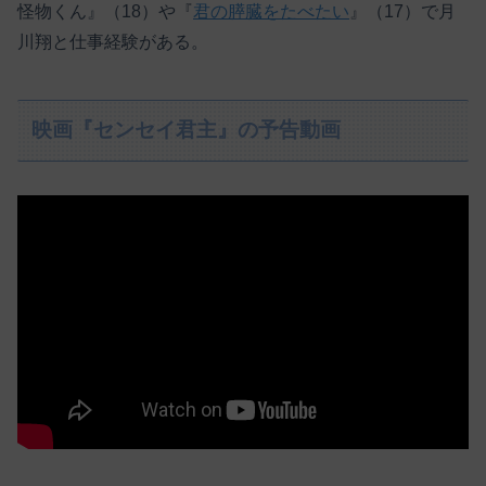
怪物くん』（18）や『
君の膵臓をたべたい
』（17）で月
川翔と仕事経験がある。
映画『センセイ君主』の予告動画