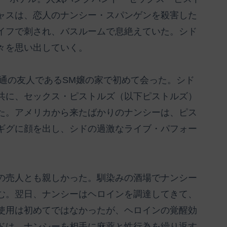
ャスは、恋人のナンシー・スパンゲンを殺害した
イフで刺され、バスルームで息絶えていた。シド
々を思い出していく。
共通の友人であるSM嬢の家で初めて会った。シド
共に、セックス・ピストルズ（以下ピストルズ）
た。アメリカから来たばかりのナンシーは、ピス
ギグに顔を出し、シドの過激なライブ・パフォー
の売人とも親しかった。馴染みの酒場でナンシー
む。翌日、ナンシーはヘロインを調達してきて、
使用は初めてではなかったが、ヘロインの覚醒効
ドは、ナンシーを相手に麻薬と性行為を繰り返す