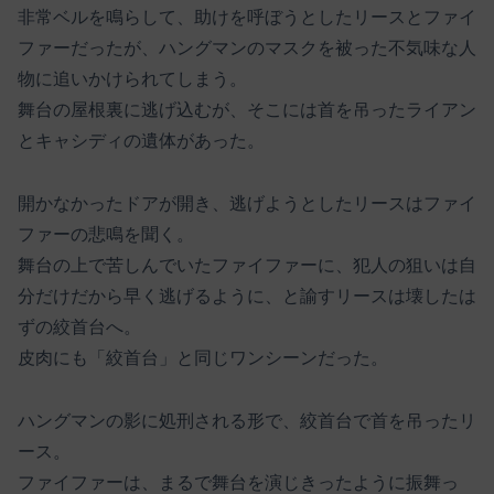
非常ベルを鳴らして、助けを呼ぼうとしたリースとファイ
ファーだったが、ハングマンのマスクを被った不気味な人
物に追いかけられてしまう。
舞台の屋根裏に逃げ込むが、そこには首を吊ったライアン
とキャシディの遺体があった。
開かなかったドアが開き、逃げようとしたリースはファイ
ファーの悲鳴を聞く。
舞台の上で苦しんでいたファイファーに、犯人の狙いは自
分だけだから早く逃げるように、と諭すリースは壊したは
ずの絞首台へ。
皮肉にも「絞首台」と同じワンシーンだった。
ハングマンの影に処刑される形で、絞首台で首を吊ったリ
ース。
ファイファーは、まるで舞台を演じきったように振舞っ