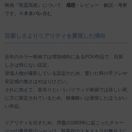
映画『死霊高校』について、
感想
・レビュー・解説・考察
です。※
ネタバレ
含む
目新しさよりリアリティを重視した演出
近年のホラー映画では増加傾向にあるPOV作品で、目新
しさは特にない設定。
登場人物が撮影している設定のため、驚いた時の手ブレや
安定感の無さはやはりひどい。
それに加えて、首吊りというハリウッド映画では珍しい死
に方に限定されているため、映像酔いは覚悟したほうがい
い作品。
リアリティを出すため、序盤の1993年に起こったチャー
リーの事故死のシーンは、観客役のエキストラや舞台上に