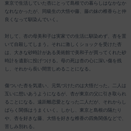
東京で生活していた杏にとって島根での暮らしはなかなか
なれなかったが、同級生の大悟や藤、藤の妹の椎香らと仲
良くなって馴染んでいく。
対して、杏の母美和子は実家での生活に馴染めず、杏を置
いて自殺してしまう。それに激しくショックを受けた杏
は、大きな砂時計がある美術館で美和子が買ってくれた砂
時計を遺影に投げつける。母の死は杏の心に深い傷を残
し、それから長い間苦しめることになる。
傷ついた杏を気遣い、元気づけたのは大悟だった。二人は
互いに想いあうようになるが、杏が東京の父に引き取られ
ることになる。遠距離恋愛となった二人だが、それからし
ばらく関係はうまくいく。しかし、東京と島根の隔たり
や、杏を好きな藤、大悟を好きな椎香の四角関係などで、
苦しみ別れる。