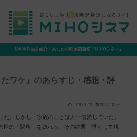
12000作品を紹介！あなたの映画図書館『MIHOシネマ』
ったワケ』のあらすじ・感想・評
2019.01.13
2024.10.03
あった。しかし、家族のことは人一倍愛していた。
の世の「関所」を訪れる。その結果、猫として現