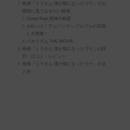
映画『トラさん 僕が猫になったワケ』の公
開前に見ておきたい映画
Sweet Rain 死神の精度
それいけ！アンパンマン ブルブルの宝探
し大冒険！
バカリズム THE MOVIE
映画『トラさん 僕が猫になったワケ』の評
判・口コミ・レビュー
映画『トラさん 僕が猫になったワケ』のま
とめ