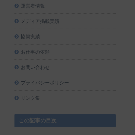
運営者情報
メディア掲載実績
協賛実績
お仕事の依頼
お問い合わせ
プライバシーポリシー
リンク集
この記事の目次