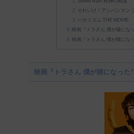
Sweet Rain 死神の精度
それいけ！アンパンマン 
バカリズム THE MOVIE
映画『トラさん 僕が猫にな
映画『トラさん 僕が猫にな
映画『トラさん 僕が猫になった