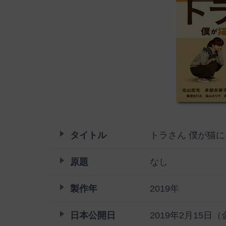
タイトル
トラさん 僕が猫
原題
なし
製作年
2019年
日本公開日
2019年2月15日（