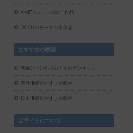
X-MENシリーズの全作品
DCEUシリーズの全作品
おすすめの映画
映画ジャンル別おすすめランキング
海外俳優別おすすめ映画
日本俳優別おすすめ映画
当サイトについて