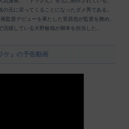
人気漫画、『トラさん』を元に制作されている。
族の元に戻ってくることになったダメ男である。
映画監督デビューを果たした筧昌也が監督を務め、
で活躍している大野敏哉が脚本を担当した。
ワケ』の予告動画