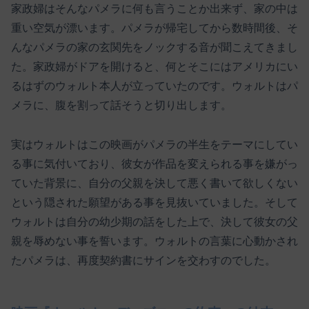
家政婦はそんなパメラに何も言うことか出来ず、家の中は
重い空気が漂います。パメラが帰宅してから数時間後、そ
んなパメラの家の玄関先をノックする音が聞こえてきまし
た。家政婦がドアを開けると、何とそこにはアメリカにい
るはずのウォルト本人が立っていたのです。ウォルトはパ
メラに、腹を割って話そうと切り出します。
実はウォルトはこの映画がパメラの半生をテーマにしてい
る事に気付いており、彼女が作品を変えられる事を嫌がっ
ていた背景に、自分の父親を決して悪く書いて欲しくない
という隠された願望がある事を見抜いていました。そして
ウォルトは自分の幼少期の話をした上で、決して彼女の父
親を辱めない事を誓います。ウォルトの言葉に心動かされ
たパメラは、再度契約書にサインを交わすのでした。