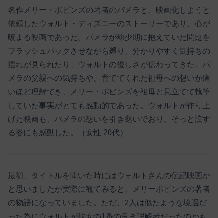
名作メリー・ポビンズの著者のパメラと、映画化しようと
依頼したウォルト・ディズニーのストーリーであり、心が
暖まる映画であった。パメラが幼少期に抱えていた問題を
フラッシュバックさせながら遡り、分かりやすく気持ちの
揺れが見られたり、ウォルトの優しさが伝わってきた。パ
メラの父親への気持ちや、育ててくれた祖母への想いが痛
いほど理解でき、メリー・ポビンズを祖母と見立てて執筆
していた事実がとても感動的であった。ウォルトが作り上
げた映画も、パメラの想いを引き継いでおり、そっと涙す
る姿にも感動した。（女性 20代）
最初、タイトルを聞いた時にはウォルトさんの伝記映画か
と思いましたが実際に観てみると、メリーポピンズの著者
の物語になっていました。ただ、2人は似たような境遇だ
った為にウォルトが彼女の1番の良き理解者だったのかも