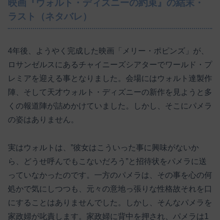
映画『ウォルト・ディズニーの約束』の結末・
ラスト（ネタバレ）
4年後、ようやく完成した映画「メリー・ポピンズ」が、
ロサンゼルスにあるチャイニーズシアターでワールド・プ
レミアを迎える事となりました。会場にはウォルト達製作
陣、そして天才ウォルト・ディズニーの新作を見ようと多
くの報道陣が詰めかけていました。しかし、そこにパメラ
の姿はありません。
実はウォルトは、”彼女はこういった事に興味がないか
ら、どうせ呼んでもこないだろう”と招待状をパメラに送
っていなかったのです。一方のパメラは、その事を心の何
処かで気にしつつも、元々の意地っ張りな性格故それを口
にすることはありませんでした。しかし、そんなパメラを
家政婦が叱責します。家政婦に背中を押され、パメラは1