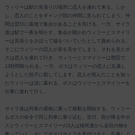
ウィリーは駅の見張りの場所に恋人を連れて来る。しか
し、恋人のことをギャング団の仲間に見られてしまう。仲
間は翌日に墓地で集会があることを告げる。一方、サイラ
達は駅で一夜を明かす。集会が開かれウィリーとスマイリ
ーは見張りをさぼって嘘をついていたとして責められる。
そこにウィリーの恋人が姿を見せてしまう。それを見たボ
スは恋人を連れて行き、ウィリーとスマイリーは懲罰で
13秒間殴られる。一方、ボスはウィリーの恋人に乱暴し
ようとした拍子に殺してします。恋人が死んだことを知っ
たウィリーは涙に暮れる。ボスはウィリーとスマイリーを
仕事に連れて行く。
サイラ達は列車の屋根に乗って移動を開始する。ウィリー
もボスの命令で同じ列車に乗り込む。翌日、雨が降る中ボ
スとウィリーとスマイリーの3人は移民達から金目の物を
奪っていく。そしてボスはサイラを見付けると、乱暴しよ