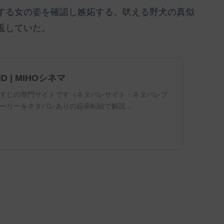
する女の姿を確認し嫉妬する。吠える野犬の真似
返していた。
ND | MIHOシネマ
すじの専門サイトです（ネタバレサイト・ネタバレブ
ーリーをネタバレありの起承転結で解説...