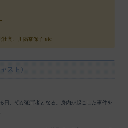
ー
亮、川隅奈保子 etc
キャスト）
る日、甥が犯罪者となる。身内が起こした事件を
。