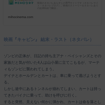
映画のネタバレあらすじの専門サイトです（ネタバレサイ
ト・ネタバレブログ）。映画のストーリーをネタバレあり
の起承転結で解説...
mihocinema.com
映画『キャビン』 結末・ラスト（ネタバレ）
ゾンビの正体が、日記の持ち主アナ・ペイシャンズとその
家族だと気が付いた4人は山小屋に立てこもるが、マーテ
ィもゾンビに襲われてしまう。
デイナとホールデンとカートは、車に乗って逃げようとす
る。
しかし途中にあるトンネルが崩れてしまい、カートは持っ
てきたバイクに乗って、助けを呼びに行く。
すると突然、見えない何かに弾かれ、カートは命を落とし