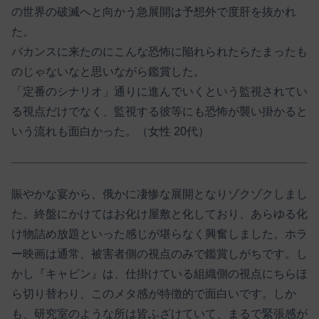
の世界の破滅へと向かう急展開は予想外で度肝を抜かれ
た。
バカンスに来たのにこんな恐怖に陥れられたらたまったも
のじゃないなと思いながら鑑賞した。
「定番のシナリオ」通りに進んでいくという監視されてい
る視点だけでなく、監視する彼等にも恐怖が襲い掛かると
いう流れも面白かった。（女性 20代）
賑やかな宴から、俄かに凄惨な展開となりゾクゾクしまし
た。終盤にかけてはお化け屋敷と化しており、あらゆる化
け物詰め放題といった感じが堪らなく興奮しました。ホラ
ー映画は通常、被害者側の視点のみで鑑賞しがちです。し
かし『キャビン』は、仕掛けている組織側の視点にちらほ
ら切り替わり、このメタ感が特徴的で面白いです。しか
も、研究室のような所は皆ふざけていて、まるで緊張感が