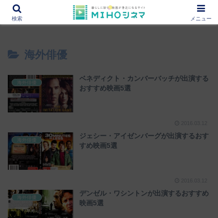
12000作品を紹介！あなたの映画図書館『MIHOシネマ』
検索
メニュー
海外俳優
ベネディクト・カンバーバッチが出演する
海外俳優
おすすめ映画5選
2016.03.12
ジェシー・アイゼンバーグが出演するおす
海外俳優
すめ映画5選
2016.03.12
デンゼル・ワシントンが出演するおすすめ
海外俳優
映画5選