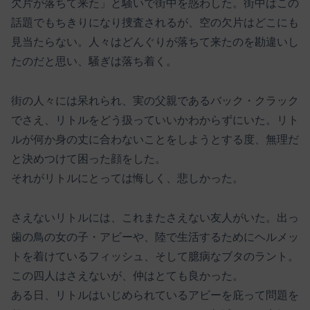
欠片が落ちて来た」と騒いで街中を惑わした。街中はこの
話題でもちきりになり捜査されるが、空の欠片はどこにも
見当たらない。人々はどんぐりが落ちて来たのを勘違いし
たのだと思い、騒ぎは落ち着く。
街の人々には呆れられ、実の父親であるバック・クラック
でさえ、リトルをどう扱っていいかわからずにいた。リト
ルが何か身の丈に合わないことをしようとする度、無理だ
と決めつけて困った顔をした。
それがリトルにとっては悔しく、悲しかった。
さえないリトルには、これまたさえない友人がいた。出っ
歯の鳥の女の子・アビーや、陸で生活するためにヘルメッ
トを着けているフィッシュ、そして臆病なブタのラント。
この四人はさえないが、仲はとても良かった。
ある日、リトルはいじめられているアビーを庇って問題を