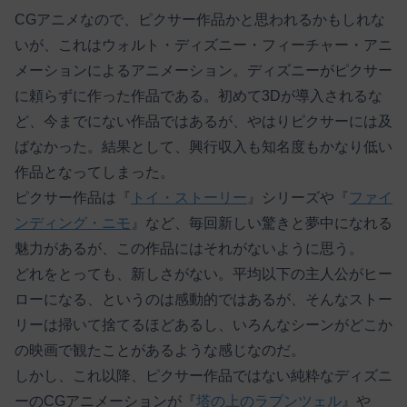
CGアニメなので、ピクサー作品かと思われるかもしれな
いが、これはウォルト・ディズニー・フィーチャー・アニ
メーションによるアニメーション。ディズニーがピクサー
に頼らずに作った作品である。初めて3Dが導入されるな
ど、今までにない作品ではあるが、やはりピクサーには及
ばなかった。結果として、興行収入も知名度もかなり低い
作品となってしまった。
ピクサー作品は『
トイ・ストーリー
』シリーズや『
ファイ
ンディング・ニモ
』など、毎回新しい驚きと夢中になれる
魅力があるが、この作品にはそれがないように思う。
どれをとっても、新しさがない。平均以下の主人公がヒー
ローになる、というのは感動的ではあるが、そんなストー
リーは掃いて捨てるほどあるし、いろんなシーンがどこか
の映画で観たことがあるような感じなのだ。
しかし、これ以降、ピクサー作品ではない純粋なディズニ
ーのCGアニメーションが『
塔の上のラプンツェル
』や