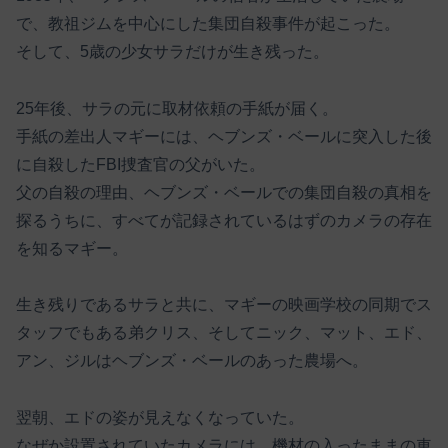
で、教祖ジムを中心にした集団自殺事件が起こった。
そして、5歳の少女サラだけが生き残った。
25年後、サラの元に取材依頼の手紙が届く。
手紙の差出人マギーには、ヘブンズ・ベールに突入した後
に自殺したFBI捜査官の父がいた。
父の自殺の理由、ヘブンズ・ベールでの集団自殺の真相を
探るうちに、すべてが記録されているはずのカメラの存在
を知るマギー。
生き残りであるサラと共に、マギーの映画学校の同期でス
タッフでもある弟クリス、そしてニック、マット、エド、
アン、ジルはヘブンズ・ベールのあった農場へ。
翌朝、エドの姿が見えなくなっていた。
なぜか設置されていたカメラには、機材の入ったままの車