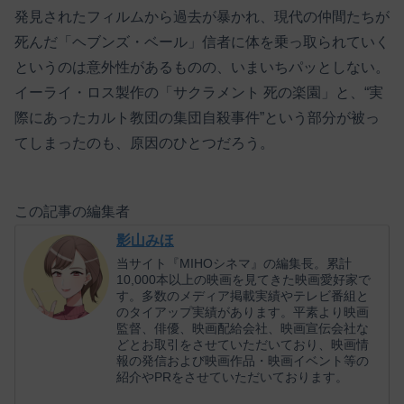
発見されたフィルムから過去が暴かれ、現代の仲間たちが
死んだ「ヘブンズ・ベール」信者に体を乗っ取られていく
というのは意外性があるものの、いまいちパッとしない。
イーライ・ロス製作の「サクラメント 死の楽園」と、“実
際にあったカルト教団の集団自殺事件”という部分が被っ
てしまったのも、原因のひとつだろう。
この記事の編集者
影山みほ
当サイト『MIHOシネマ』の編集長。累計
10,000本以上の映画を見てきた映画愛好家で
す。多数のメディア掲載実績やテレビ番組と
のタイアップ実績があります。平素より映画
監督、俳優、映画配給会社、映画宣伝会社な
どとお取引をさせていただいており、映画情
報の発信および映画作品・映画イベント等の
紹介やPRをさせていただいております。