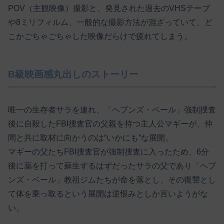
POV（主観映像）撮影と、発見された過去のVHSテープ
や8ミリフィルム、一般的な撮影方法が混ざっていて、ど
こかごちゃごちゃした映像だらけで疲れてしまう。
B級映画感丸出しのストーリー
唯一の生存者サラを連れ、「ヘブンズ・ベール」強制捜査
後に自殺したFBI捜査官の父親を持つ主人公マギーが、仲
間と共に取材に向かうのは“いかにも”な展開。
マギーの父たちFBI捜査官が強制捜査に入ったため、6分
後に薬を打って蘇生するはずだったサラの父であり「ヘブ
ンズ・ベール」教祖ジムたちが命を落とし、その復讐とし
て体を乗っ取るという展開は逆恨みとしか言いようがな
い。