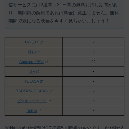
信サービスには
2週間～31日間の無料お試し期間があ
り、期間内の解約であれば料金は発生しません。
無料
期間で気になる映画を今すぐ見ちゃいましょう！
U-NEXT
×
Hulu
×
Amazonビデオ
◯
dTV
×
TELASA
×
TSUTAYA DISCAS
×
ビデオマーケット
×
Netflix
×
※動画の配信情報は2022年5月時点のものです。配信状況