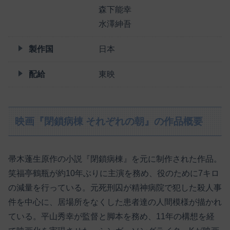
森下能幸
水澤紳吾
製作国
日本
配給
東映
映画『閉鎖病棟 それぞれの朝』の作品概要
帚木蓬生原作の小説『閉鎖病棟』を元に制作された作品。
笑福亭鶴瓶が約10年ぶりに主演を務め、役のために7キロ
の減量を行っている。元死刑囚が精神病院で犯した殺人事
件を中心に、居場所をなくした患者達の人間模様が描かれ
ている。平山秀幸が監督と脚本を務め、11年の構想を経