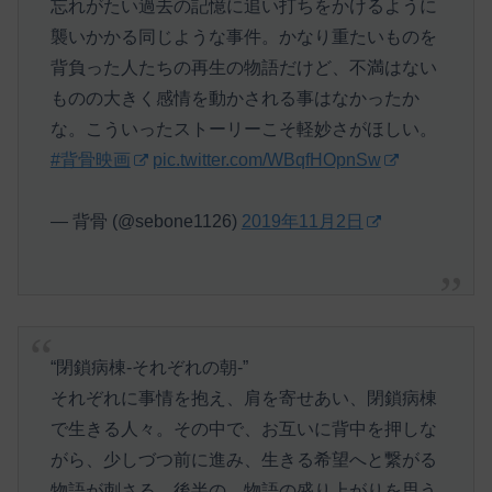
忘れがたい過去の記憶に追い打ちをかけるように
襲いかかる同じような事件。かなり重たいものを
背負った人たちの再生の物語だけど、不満はない
ものの大きく感情を動かされる事はなかったか
な。こういったストーリーこそ軽妙さがほしい。
#背骨映画
pic.twitter.com/WBqfHOpnSw
— 背骨 (@sebone1126)
2019年11月2日
“閉鎖病棟-それぞれの朝-”
それぞれに事情を抱え、肩を寄せあい、閉鎖病棟
で生きる人々。その中で、お互いに背中を押しな
がら、少しづつ前に進み、生きる希望へと繋がる
物語が刺さる。後半の、物語の盛り上がりを思う