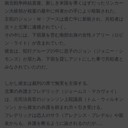
南北戦争終結直後、新しき米国を導くはずだったリンカー
ン大統領が祝宴の最中に何者かの手により暗殺された。
主犯のジョン・Ｗ・ブースは逃亡中に射殺され、共犯者は
次々と北軍に逮捕されていく。
その中には、下宿屋を営む南部出身の女性メアリー（ロビ
ン・ライト）が含まれていた。
彼女は、犯行グループの中に息子のジョン（ジョニー・シ
モンズ）が居た為、下宿を貸しアジトにした事で共犯者と
みなされていたのだ。
しかし彼女は裁判の席で無実を主張する。
北軍の弁護士フレデリック（ジェームス・マカヴォイ）
は、元司法長官のジョンソン上院議員（トム・ウィルキン
ソン）から彼女の弁護を頼まれ渋々引き受ける。
フレデリックは恋人のサラ（アレクシス・プレデル）や親
友からも、弁護を断るように諭されるのだが…。