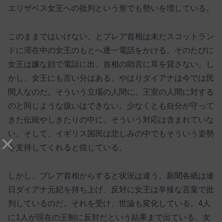
エリザベス女王への批判という形でも勢いを増している。
このままではいけない、とブレア首相は未だスコットラン
ドに滞在中の女王のもとへ逐一電話をかける。そのたびに
女王は嫌な顔で電話に出、首相の助言に耳を貸さない。し
かし、女王にも言い分はある。やはりダイアナは今では民
間人なのだ。そういう立場の人間に、王室の人間に対する
のと同じような扱いはできない。少なくとも自分が守って
きた伝統やしきたりの中に、そういう対応は含まれていな
い。そして、イギリス国民は悲しみの中でもそういう姿勢
を支持してくれると信じている。
しかし、ブレア首相からすると状況は違う。新聞各紙は連
日ダイアナ元妃を持ち上げ、反対に女王は辛辣な言葉で批
判しているのだ。それを受け、世論も変化している。4人
に1人が現在の王制に反対だという結果まで出ている。女