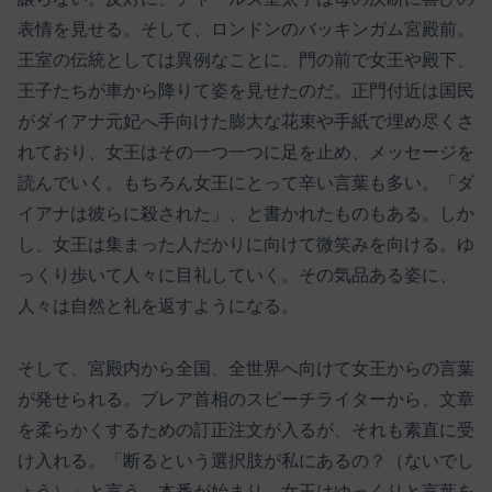
表情を見せる。そして、ロンドンのバッキンガム宮殿前。
王室の伝統としては異例なことに、門の前で女王や殿下、
王子たちが車から降りて姿を見せたのだ。正門付近は国民
がダイアナ元妃へ手向けた膨大な花束や手紙で埋め尽くさ
れており、女王はその一つ一つに足を止め、メッセージを
読んでいく。もちろん女王にとって辛い言葉も多い。「ダ
イアナは彼らに殺された」、と書かれたものもある。しか
し、女王は集まった人だかりに向けて微笑みを向ける。ゆ
っくり歩いて人々に目礼していく。その気品ある姿に、
人々は自然と礼を返すようになる。
そして、宮殿内から全国、全世界へ向けて女王からの言葉
が発せられる。ブレア首相のスピーチライターから、文章
を柔らかくするための訂正注文が入るが、それも素直に受
け入れる。「断るという選択肢が私にあるの？（ないでし
ょう）」と言う。本番が始まり、女王はゆっくりと言葉を