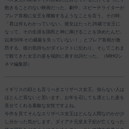
飽きることのない映画だった。劇中、スピーチライターが
ブレア首相に女王を揶揄するようなことを言う。その時、
「君は何もわかっていない。彼女はたった26歳で女王に
なって、その生涯を国民と神に捧げることを決めたんだ。
以来50年その威厳を失っていない！」とブレア首相が激
昂する。彼の気持ちがダイレクトに伝わり、そしてこれま
で観てきた女王の姿を端的に表す台詞だった。（MIHOシ
ネマ編集部）
イギリスの顔とも言うべきエリザベス女王。知らない人は
ほとんど居ないと思います。お年を召しても凛とした姿を
見せてくれる素敵な女性ですよね。
今作を見てそんなエリザベス女王はどんな人間なのかが少
し分かった気がします。ダイアナ元皇太子妃が亡くなった