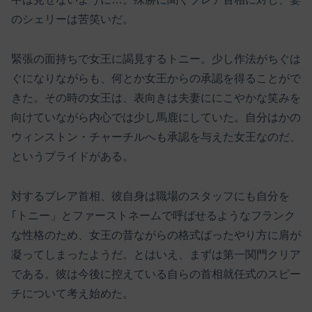
のシェリーは苦笑いだ。
緊張の面持ちで女王に謁見するトニー。少し作法がちぐは
ぐになりながらも、何とか女王からの承認を得ることがで
きた。その時の女王は、表向きは夫妻ににこやかな笑みを
向けていながら内心では少し馬鹿にしていた。自分はかの
ウィンストン・チャーチルへも承認を与えた女王なのだ、
というプライドがある。
対するブレア首相、彼自身は職場のスタッフにも自分を
｢トニー」とファーストネームで呼ばせるようなフランク
な性格のため、女王の昔ながらの格式ばったやり方に肩が
凝ってしまったようだ。とはいえ、まずは第一関門クリア
である。彼は今後に控えている自らの首相就任式のスピー
チについて考え始めた。