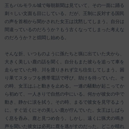
王もバルモラル城で毎朝新聞は見ていて、その一面に踊る
刺々しい文面も目にしている。だが、王制に反対する国民
の声を首相から聞かされた女王は沈黙してしまう。自分は
間違っているのだろうか？もう古くなってしまった考えな
のだろうか？と煩悶し始める。
そんな折、いつものように孫たちと猟に出ていた夫から、
大きく美しい鹿の話を聞く。自分もまた彼らを追って車を
走らせていた時、川を渡りきれず立ち往生してしまう。困
り果てスタッフを携帯電話で呼び、助けを待っていた。そ
の時、女王はふと動きを止める。一連の騒動が起こってか
ら初めて、一人きりで自然の中にいる。何かが彼女の中で
動き、静かに涙を拭う。その時、まるで彼女を見守るよう
に、すぐ近くにその美しい鹿が佇んでいた。女王はしばら
く息を呑み、鹿と見つめ合う。しかし、遠くに猟犬の鳴き
声を聞いた彼女は必死に鹿を逃がすのだった。どこか晴れ