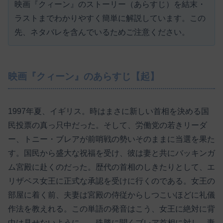
映画『クィーン』のストーリー（あらすじ）を結末・
ラストまでわかりやすく簡単に解説しています。この
先、ネタバレを含んでいるためご注意ください。
映画『クィーン』のあらすじ【起】
1997年夏、イギリス。時はまさに新しい首相を決める国
民投票の真っ只中だった。そして、労働党の若きリーダ
ー、トニー・ブレアが前哨戦の勢いそのままに当選を果た
す。国民から盛大な祝福を受け、彼は妻と共にバッキンガ
ム宮殿に赴くのだった。歴代の首相のしきたりとして、エ
リザベス女王に正式な承認を受けに行くのである。女王の
部屋に着く前、夫妻は宮殿の侍従からしつこいほどに礼儀
作法を教えれる。この単語の発音はこう、女王に絶対に背
中は見せないように…。殊勝に聞くブレア首相に対し、妻