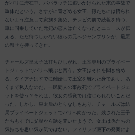
がパリに滞在中、パパラッチに追いかけられた末の事故で
重体だという。さすがに青ざめる女王、孫たちには悟られ
ないよう注意して家族を集め、テレビの前で続報を待つ。
車に同乗していた元妃の恋人は亡くなったとニュースが伝
える。ただ待つしかない彼らの元へジャンブリンが、最悪
の報せを持ってきた。
チャールズ皇太子は打ちひしがれ、王室専用のプライベー
トジェットでパリへ飛ぶと言う。女王はそれを聞き咎め
る。ダイアナはすでに離婚して王室を離れた身であり、あ
くまで私人なのだ。一民間人の事故死でプライベートジェ
ットを使う？それは、彼女の感覚では信じられないことだ
った。しかし、皇太后のとりなしもあり、チャールズは結
局プライベートジェットでパリへ向かった。残された王子
たちもすでに父親から話を聞いたようで、女王は孫たちの
気持ちを思い気が気ではない。フィリップ殿下の発案によ