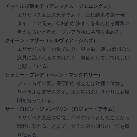
チャールズ皇太子（アレックス・ジェニングス）
エリザベス女王の息子であり、王位継承者第一号。
ダイアナの元夫。伝統的な決まりを重んじる両親の
考えを古いと考え、ブレア首相に共感を求める。
クイーン・マザー（シルヴィア・シムズ）
エリザベス女王の母であり、皇太后。娘には国民の
意見に流されるのではなく、毅然としていてほしい
と願っている。
シェリー・ブレア（ヘレン・マックロリー）
ブレア首相の妻。保守的な考えとは対極に位置し、
リベラルな姿勢を表す。王室独特のしきたりにも疑
問を持っている。
サー・ロビン・ジャンヴリン（ロジャー・アラム）
エリザベス女王の侍従。日常の細々としたことから
職務に関わることまで、女王の身の回りの一切を取
り仕切る。