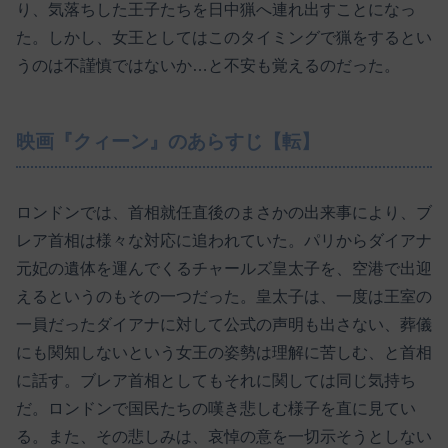
り、気落ちした王子たちを日中猟へ連れ出すことになっ
た。しかし、女王としてはこのタイミングで猟をするとい
うのは不謹慎ではないか…と不安も覚えるのだった。
映画『クィーン』のあらすじ【転】
ロンドンでは、首相就任直後のまさかの出来事により、ブ
レア首相は様々な対応に追われていた。パリからダイアナ
元妃の遺体を運んでくるチャールズ皇太子を、空港で出迎
えるというのもその一つだった。皇太子は、一度は王室の
一員だったダイアナに対して公式の声明も出さない、葬儀
にも関知しないという女王の姿勢は理解に苦しむ、と首相
に話す。ブレア首相としてもそれに関しては同じ気持ち
だ。ロンドンで国民たちの嘆き悲しむ様子を直に見てい
る。また、その悲しみは、哀悼の意を一切示そうとしない