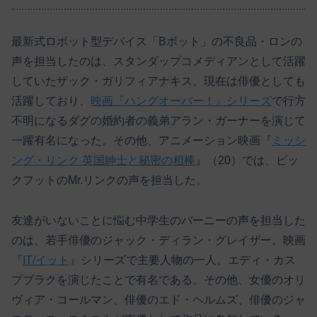
最新式ロボット型デバイス「Bボット」の不良品・ロンの
声を担当したのは、スタンダップコメディアンとして活躍
していたザック・ガリフィアナキス。現在は俳優としても
活躍しており、
映画『ハングオーバー！』シリーズ
で行方
不明になるダグの婚約者の義弟アラン・ガーナーを演じて
一躍有名になった。その他、アニメーション映画『
ミッシ
ング・リンク 英国紳士と秘密の相棒
』（20）では、ビッ
クフットのMr.リンクの声を担当した。
友達がいないことに悩む中学生のバーニーの声を担当した
のは、若手俳優のジャック・ディラン・グレイザー。映画
『
IT/イット
』シリーズで主要人物の一人、エディ・カス
プブラクを演じたことで有名である。その他、女優のオリ
ヴィア・コールマン、俳優のエド・ヘルムズ、俳優のジャ