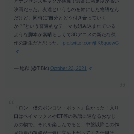
とナンセンスギャグが満載で最高に満足度が高い
映画だった。友達というものを軸にした物語なん
だけど、同時に”自分とどう付き合っていく
か？”という普遍的なテーマも組み込まれている
ような脚本が素晴らしくて3Dアニメの新たな傑
作の誕生だと思った。
pic.twitter.com/jlIK6quewG
— 地獄 (@TiBlc)
October 23, 2021
『ロン 僕のポンコツ・ボット』良かった！入り
口はベイマックスやET等の系譜に連なるおなじ
みの物で。それを楽しんでると、中盤以降この作
品独自の視点が一気に立ち上がってくる仕掛け。