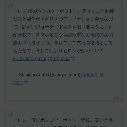
「ロン 僕のポンコツ・ボット」、ディズニー配給
だけど製作がイギリスのアニメーション会社なの
で、際どいジョーク（下ネタや旧ソ連ネタも！）
が満載で、スマホ依存や承認欲求など現代的な問
題を織り混ぜつつ、それでいて友情の物語として
も完璧で、そして何よりもロンがかわいい！
pic.twitter.com/qgQ5RbnzqA
— Shinichi Ando (@andys_room)
October 24,
2021
『ロン 僕のポンコツ・ボット』鑑賞。笑いと涙