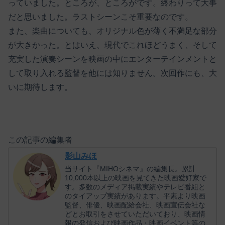
っていました。ところが、ところがです。終わりって大事
だと思いました。ラストシーンこそ重要なのです。
また、楽曲についても、オリジナル色が薄く不満足な部分
が大きかった。とはいえ、現代でこれほどうまく、そして
充実した演奏シーンを映画の中にエンターテインメントと
して取り入れる監督を他には知りません。次回作にも、大
いに期待します。
この記事の編集者
影山みほ
当サイト『MIHOシネマ』の編集長。累計
10,000本以上の映画を見てきた映画愛好家で
す。多数のメディア掲載実績やテレビ番組と
のタイアップ実績があります。平素より映画
監督、俳優、映画配給会社、映画宣伝会社な
どとお取引をさせていただいており、映画情
報の発信および映画作品・映画イベント等の