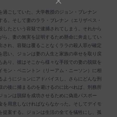
を過ごしていた、大学教授のジョン・ブレナン
する。そして妻のララ・ブレナン（エリザベス・
殺したという容疑で逮捕されてしまう。それから
がら、妻の無実を証明するため懸命に奔走してい
出され、容疑は覆ることなくララの殺人罪が確定
を思い、ジョンは妻の人生と家族の幸せを取り戻
もあり、彼はそこから様々な手段での妻の脱獄を
イモン・ペニントン（リーアム・ニーソン）に相
るようにジョンにアドバイスし、さらにどんな刑
獄の後に捕まるのを避けるのに比べれば、刑務所
ジョンは脱獄を成功させるために偽造パスポー
金を用意しなければならなかった。そしてデイモ
を提案する。ジョンは生活の全てを犠牲にし、孤