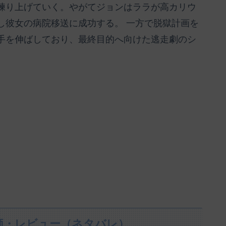
練り上げていく。やがてジョンはララが高カリウ
し彼女の病院移送に成功する。 一方で脱獄計画を
手を伸ばしており、最終目的へ向けた逃走劇のシ
価・レビュー（ネタバレ）