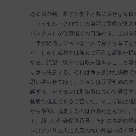
ある日の朝、愛する妻子と共に幸せな毎日
（ラッセル・クロウ）の自宅に警察が突入
バンクス）が仕事場での口論の末、上司を
三年が経過しジョンは一人で息子を育てな
た。しかし裁判では彼女に不利な証拠が提
する。絶望し獄中で自殺未遂を起こした妻
す事を決意する。それは命を懸けた決断で
思い巡らせてゆく。ジョンは元受刑者のデ
談する。デイモンは刑務所について研究す
務所も脱走できると言った。そして彼は脱
から最初に脱走するのは容易だとも話す。
ト、新しい社会保障番号、それに多額の現
ンはアメリカ人に人気のない外国へ行く事