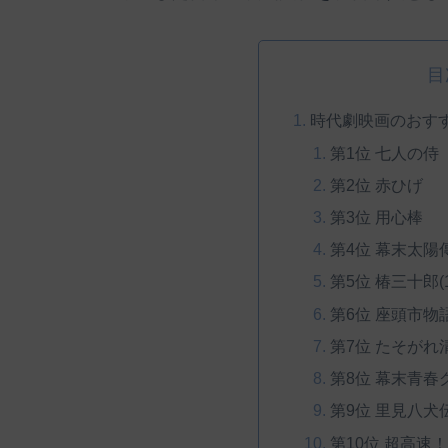
目
時代劇映画のおすす
第1位 七人の侍
第2位 赤ひげ
第3位 用心棒
第4位 幕末太陽
第5位 椿三十郎(1
第6位 座頭市物
第7位 たそがれ
第8位 幕末青春グ
第9位 里見八犬伝(
第10位 超高速