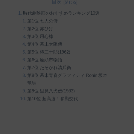
目次
時代劇映画のおすすめランキング10選
第1位 七人の侍
第2位 赤ひげ
第3位 用心棒
第4位 幕末太陽傳
第5位 椿三十郎(1962)
第6位 座頭市物語
第7位 たそがれ清兵衛
第8位 幕末青春グラフィティ Ronin 坂本
竜馬
第9位 里見八犬伝(1983)
第10位 超高速！参勤交代