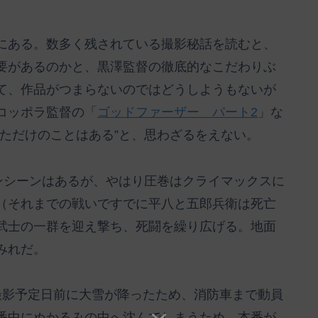
にある。数多く残されている撮影秘話を読むと、
要があるのかと、黒澤監督の徹底的なこだわりぶ
て、作品がつまらないのではどうしようもないが
コッポラ監督の「
ゴッドファーザー パート2
」な
ただけのことはある”と、思わざるをえない。
ンシーンはあるが、やはり圧巻はクライマックスに
（それまでの戦いですでに平八と五郎兵衛は死亡
武士の一群を迎え撃ち、死闘を繰り広げる。地面
みれだ。
撮影予定日前に大雪が降ったため、消防車まで動員
番中にぬかるみの中へ沈んでしまうため、本番が