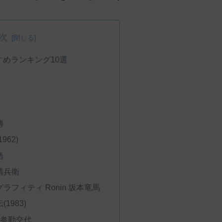
次
めランキング10選
傳
962)
語
清兵衛
ラフィティ Ronin 坂本竜馬
1983)
！参勤交代