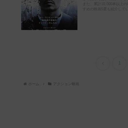
また、累計10,000本以
すめの映画5選も紹介して
前
1
へ
ホーム
アクション映画