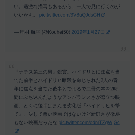
い。過激な描写もあるから、一人で見に行くのが
いいかも。
pic.twitter.com/3V8uQJdsGH
— 稲村 航平 (@Kouhei50)
2019年1月27日
『ナチス第三の男』鑑賞。ハイドリヒに焦点を当
てた前半とハイドリヒ暗殺を命じられた2人の青
年に焦点を当てた後半とでまるで二冊の本を2時
間にぶち込んだようなアンバランスさが際立つ映
画。とくに後半はまんま劣化版『ハイドリヒを撃
て』。決して悪い映画ではないけど新鮮さが微塵
もない映画だったな
pic.twitter.com/odmTZgWjGc