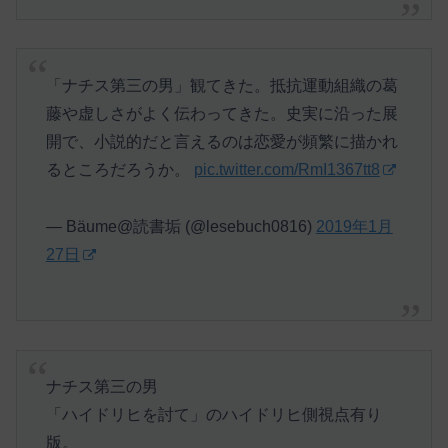
「ナチス第三の男」観てきた。抵抗運動組織の葛
藤や虚しさがよく伝わってきた。史実に沿った展
開で、小説的だと言えるのは恋愛が頻繁に描かれ
るところだろうか。
pic.twitter.com/RmI1367tt8
— Bäume@読書垢 (@lesebuch0816)
2019年1月
27日
ナチス第三の男
「ハイドリヒを討て」のハイドリヒ側視点有り
版。