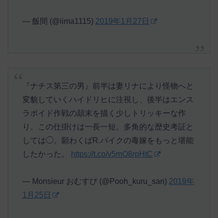
— 飯間 (@iima1115)
2019年1月27日
『ナチス第三の男』前半は妻リナにより怪物へと
変貌していくハイドリヒに注視し、後半はエンス
ラポイド作戦の顛末を描く少しトリッキーな作
り。この仕掛けは一長一短。多角的な歴史考証と
しては◯。願わくばR.パイクの毒嫁をもっと堪能
したかった。
https://t.co/v5mO8rpHtC
— Monsieur おむすび (@Pooh_kuru_san)
2019年
1月25日