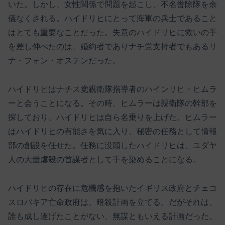
いた。しかし、女性関係で問題を起こし、不名誉除隊を余
儀なくされる。ハイドリヒにとって海軍の兵士であること
はとても重要なことだった。失意のハイドリヒに救いの手
を差し伸べたのは、婚約者でありナチ党支持者でもあるリ
ナ・フォン・オステンだった。
ハイドリヒはナチス党親衛隊指導者のハインリヒ・ヒムラ
ーと会うことになる。その時、ヒムラーは親衛隊の幹部を
探しており、ハイドリヒは自ら名乗りを上げた。ヒムラー
はハイドリヒの有能さを気に入り、秘密の任務として情報
部の創設を任せた。任務に没頭したハイドリヒは、ユダヤ
人の大量虐殺の首謀者として手を染めることになる。
ハイドリヒの存在に危機感を抱いたイギリス政府とチェコ
スロバキア亡命政府は、暗殺計画を立てる。だがそれは、
誰も成し遂げたことがない、無謀ともいえる計画だった。