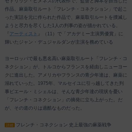
セドリック・ヒメネスの代表作で、監督と脚本を担当した
作品。麻薬取引ルート「フレンチ・コネクション」で起こ
った実話を元に作られた作品で、麻薬取引ルートを撲滅し
ようと尽力を尽くした1人の判事の姿が描かれている。
『
アーティスト
』（11）で「アカデミー主演男優賞」に
輝いたジャン・デュジャルダンが主演を務めている
ヨーロッパで最も悪名高い麻薬取引ルート「フレンチ・コ
ネクション」が、トルコからフランスを経由しニューヨー
クに進出した。アメリカやフランスの青少年達は、麻薬に
溺れていった。1975年、マルセイユに引っ越してきた判
事ピエール・ミシェルは、そんな青少年達の現状を憂い
「フレンチ・コネクション」の摘発に立ち上がった。だ
が、その道のりは過酷なものだった。
フレンチ・コネクション 史上最強の麻薬戦争
詳細