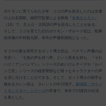
ポケモンに育てられた少年・ココの声を担当したのは女優
の上白石萌歌。細田守監督による映画『
未来のミライ
』
（18）で、主人公・太田訓の声を担当したことがある。
そして、ココを育てた幻のポケモン・ザルード役は、歌舞
伎俳優の中村勘九郎。本作が声優初挑戦となった。
オコヤの森を研究するゼッド博士役は、ベテラン声優の山
寺宏一。「七色の声を持つ男」という異名を持ち、『それ
いけ！アンパンマン』シリーズのめいけんチーズや『ルパ
ン三世』シリーズの銭形警部など様々なキャラクターの声
を演じ分けることができる。そして、ゼッド博士の助手を
務めるカレン役は、タレントの中川翔子。
劇場版『ポケッ
トモンスター』シリーズ
の常連で、本作で13度目の出演
を果たした。