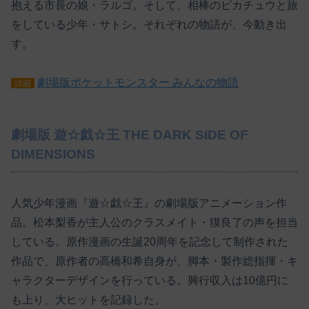
抱える市長の娘・ラルゴ。そして、相棒のピカチュウと旅
をしている少年・サトシ。それぞれの物語が、今動き出
す。
劇場版ポケットモンスター みんなの物語
詳細
劇場版 遊☆戯☆王 THE DARK SIDE OF
DIMENSIONS
人気少年漫画『遊☆戯☆王』の劇場版アニメーション作
品。松本梨香が主人公のクラスメイト・獏良了の声を担当
している。原作漫画の生誕20周年を記念して制作された
作品で、原作者の高橋和希自身が、脚本・製作総指揮・キ
ャラクターデザインを行っている。興行収入は10億円に
も上り、大ヒットを記録した。