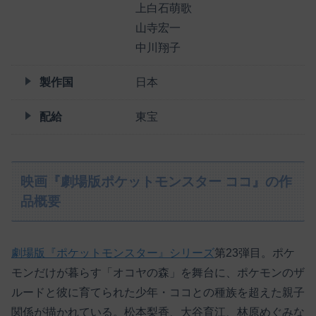
上白石萌歌
山寺宏一
中川翔子
製作国
日本
配給
東宝
映画『劇場版ポケットモンスター ココ』の作
品概要
劇場版『ポケットモンスター』シリーズ
第23弾目。ポケ
モンだけが暮らす「オコヤの森」を舞台に、ポケモンのザ
ルードと彼に育てられた少年・ココとの種族を超えた親子
関係が描かれている。松本梨香、大谷育江、林原めぐみな