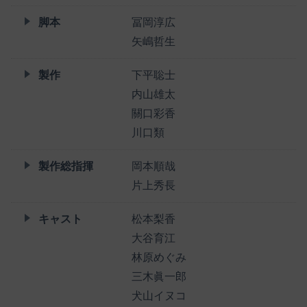
脚本
冨岡淳広
矢嶋哲生
製作
下平聡士
内山雄太
關口彩香
川口類
製作総指揮
岡本順哉
片上秀長
キャスト
松本梨香
大谷育江
林原めぐみ
三木眞一郎
犬山イヌコ