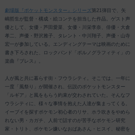
劇場版『ポケットモンスター』シリーズ
第21弾目で、矢
嶋哲生が監督・構成・絵コンテを担当した作品。ゲスト声
優として、女優・芦田愛菜、女優・川栄李奈、俳優・大倉
孝二、声優・野沢雅子、タレント・中川翔子、声優・山寺
宏一が参加している。エンディングテーマは映画のために
書き下ろされた、ロックバンド「ポルノグラフィティ」の
楽曲『ブレス』。
人が風と共に暮らす街・フウラシティ。そこでは、一年に
一度「風祭り」が開催され、伝説のポケットモンスター
「ルギア」と風をもらう約束が交わされていた。そんなフ
ウラシティに、様々な事情を抱えた人達が集まってくる。
イーブイを探すポケモン初心者のリサ、ホラ吹きをやめら
れない男・カガチ、人前で話すのが苦手なポケモン研究
家・トリト、ポケモン嫌いなおばあさん・ヒスイ、秘密を