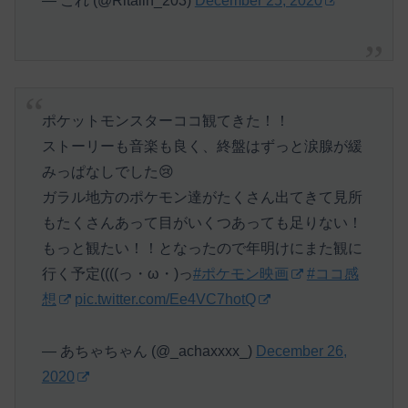
— これ (@Ritalin_203)
December 25, 2020
ポケットモンスターココ観てきた！！
ストーリーも音楽も良く、終盤はずっと涙腺が緩
みっぱなしでした😢
ガラル地方のポケモン達がたくさん出てきて見所
もたくさんあって目がいくつあっても足りない！
もっと観たい！！となったので年明けにまた観に
行く予定((((っ・ω・)っ
#ポケモン映画
#ココ感
想
pic.twitter.com/Ee4VC7hotQ
— あちゃちゃん (@_achaxxxx_)
December 26,
2020