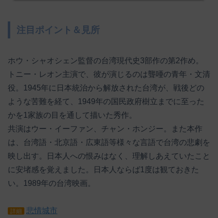
注目ポイント＆見所
ホウ・シャオシェン監督の台湾現代史3部作の第2作め。
トニー・レオン主演で、彼が演じるのは聾唖の青年・文清
役。1945年に日本統治から解放された台湾が、戦後どの
ような苦難を経て、1949年の国民政府樹立までに至った
かを1家族の目を通して描いた秀作。
共演はウー・イーファン、チャン・ホンジー。また本作
は、台湾語・北京語・広東語等様々な言語で台湾の悲劇を
映し出す。日本人への恨みはなく、理解しあえていたこと
に安堵感を覚えました。日本人ならば1度は観ておきた
い。1989年の台湾映画。
悲情城市
詳細