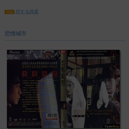
恋する惑星
詳細
悲情城市