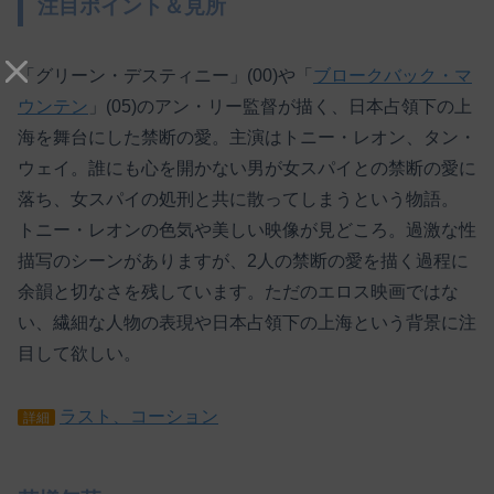
注目ポイント＆見所
「グリーン・デスティニー」(00)や「
ブロークバック・マ
ウンテン
」(05)のアン・リー監督が描く、日本占領下の上
海を舞台にした禁断の愛。主演はトニー・レオン、タン・
ウェイ。誰にも心を開かない男が女スパイとの禁断の愛に
落ち、女スパイの処刑と共に散ってしまうという物語。
トニー・レオンの色気や美しい映像が見どころ。過激な性
描写のシーンがありますが、2人の禁断の愛を描く過程に
余韻と切なさを残しています。ただのエロス映画ではな
い、繊細な人物の表現や日本占領下の上海という背景に注
目して欲しい。
ラスト、コーション
詳細