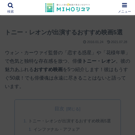
12000作品を紹介！あなたの映画図書館『MIHOシネマ』
検索
メニュー
トニー・レオンが出演するおすすめ映画5選
2016.01.24
2021.07.28
ウォン・カーウァイ監督の「恋する惑星」や「花様年華」
で色気と独特な存在感を放つ、俳優
トニー・レオン
。彼の
魅力あふれる
おすすめ映画
を5つ紹介します！彼はもうす
ぐ50歳！でも俳優魂は永遠に尽きることはないと語って
います。
目次
トニー・レオンが出演するおすすめ映画5選
インファナル・アフェア