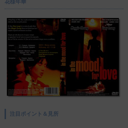
花様年華
注目ポイント＆見所