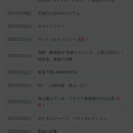
2016/17 ロイヤル・バレエ「くるみ割り人形」
2017/2/10(金)
王様のためのホログラム
2017/2/11(土)
ホワイトリリー
2017/2/11(土)
サバイバルファミリー
注目！
相棒 劇場版IV 首都クライシス 人質は50万人！
2017/2/11(土)
特命係 最後の決断
2017/2/11(土)
青鬼 THE ANIMATION
2017/2/11(土)
抗い 記録作家 林えいだい
海は燃えている イタリア最南端の小さな島
注
2017/2/11(土)
目！
2017/2/11(土)
おさるのジョージ ベストセレクション
2017/2/11(土)
家族の肖像