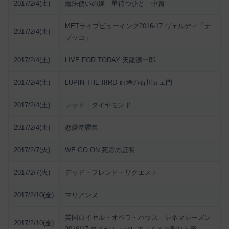
2017/2/4(土)
魔法使いの嫁 星待つひと 中篇
METライブビューイング2016-17 ヴェルディ「ナ
2017/2/4(土)
ブッコ」
2017/2/4(土)
LIVE FOR TODAY 天龍源一郎
2017/2/4(土)
LUPIN THE IIIRD 血煙の石川五ェ門
2017/2/4(土)
レッド・ダイヤモンド
2017/2/4(土)
恋愛奇譚集
2017/2/7(火)
WE GO ON 死霊の証明
2017/2/7(火)
デッド・フレンド・リクエスト
2017/2/10(金)
マリアンヌ
英国ロイヤル・オペラ・ハウス シネマシーズン
2017/2/10(金)