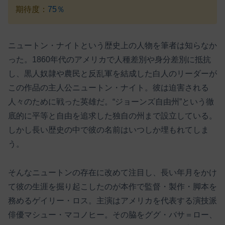
期待度：
75％
ニュートン・ナイトという歴史上の人物を筆者は知らなか
った。1860年代のアメリカで人種差別や身分差別に抵抗
し、黒人奴隷や農民と反乱軍を結成した白人のリーダーが
この作品の主人公ニュートン・ナイト。彼は迫害される
人々のために戦った英雄だ。“ジョーンズ自由州”という徹
底的に平等と自由を追求した独自の州まで設立している。
しかし長い歴史の中で彼の名前はいつしか埋もれてしま
う。
そんなニュートンの存在に改めて注目し、長い年月をかけ
て彼の生涯を掘り起こしたのが本作で監督・製作・脚本を
務めるゲイリー・ロス。主演はアメリカを代表する演技派
俳優マシュー・マコノヒー。その脇をググ・バサ＝ロー、