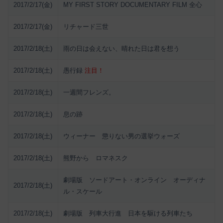
2017/2/17(金)
MY FIRST STORY DOCUMENTARY FILM 全心
2017/2/17(金)
リチャード三世
2017/2/18(土)
雨の日は会えない、晴れた日は君を想う
2017/2/18(土)
愚行録
注目！
2017/2/18(土)
一週間フレンズ。
2017/2/18(土)
息の跡
2017/2/18(土)
ウィーナー 懲りない男の選挙ウォーズ
2017/2/18(土)
熊野から ロマネスク
劇場版 ソードアート・オンライン オーディナ
2017/2/18(土)
ル・スケール
2017/2/18(土)
劇場版 列車大行進 日本を駆ける列車たち