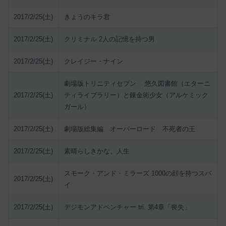
2017/2/25(土)
きょうのキラ君
2017/2/25(土)
クリミナル 2人の記憶を持つ男
2017/2/25(土)
クレイジー・ナイン
劇場版トリニティセブン 悠久図書館（エターニ
2017/2/25(土)
ティライブラリー）と錬金術少女（アルケミック
ガール）
2017/2/25(土)
劇場版総集編 オーバーロード 不死者の王
2017/2/25(土)
素晴らしきかな、人生
スモーク・アンド・ミラーズ 1000の顔を持つスパ
2017/2/25(土)
イ
2017/2/25(土)
デジモンアドベンチャー tri. 第4章「喪失」