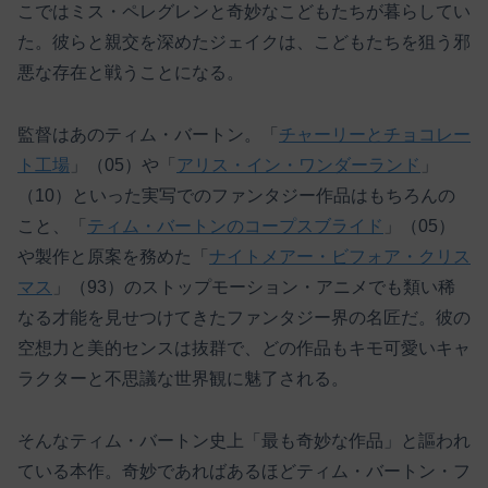
こではミス・ペレグレンと奇妙なこどもたちが暮らしてい
た。彼らと親交を深めたジェイクは、こどもたちを狙う邪
悪な存在と戦うことになる。
監督はあのティム・バートン。「
チャーリーとチョコレー
ト工場
」（05）や「
アリス・イン・ワンダーランド
」
（10）といった実写でのファンタジー作品はもちろんの
こと、「
ティム・バートンのコープスブライド
」（05）
や製作と原案を務めた「
ナイトメアー・ビフォア・クリス
マス
」（93）のストップモーション・アニメでも類い稀
なる才能を見せつけてきたファンタジー界の名匠だ。彼の
空想力と美的センスは抜群で、どの作品もキモ可愛いキャ
ラクターと不思議な世界観に魅了される。
そんなティム・バートン史上「最も奇妙な作品」と謳われ
ている本作。奇妙であればあるほどティム・バートン・フ