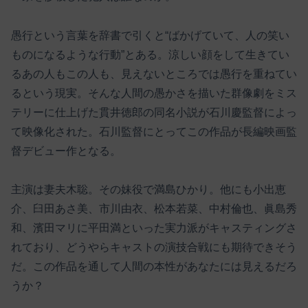
愚行という言葉を辞書で引くと“ばかげていて、人の笑い
ものになるような行動”とある。涼しい顔をして生きてい
るあの人もこの人も、見えないところでは愚行を重ねてい
るという現実。そんな人間の愚かさを描いた群像劇をミス
テリーに仕上げた貫井徳郎の同名小説が石川慶監督によっ
て映像化された。石川監督にとってこの作品が長編映画監
督デビュー作となる。
主演は妻夫木聡。その妹役で満島ひかり。他にも小出恵
介、臼田あさ美、市川由衣、松本若菜、中村倫也、眞島秀
和、濱田マリに平田満といった実力派がキャスティングさ
れており、どうやらキャストの演技合戦にも期待できそう
だ。この作品を通して人間の本性があなたには見えるだろ
うか？