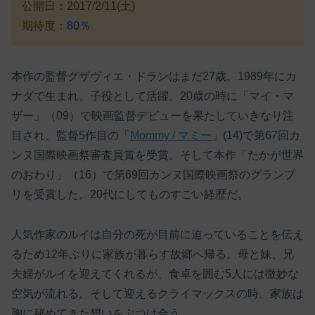
公開日：2017/2/11(土)
期待度：
80％
本作の監督グザヴィエ・ドランはまだ27歳。1989年にカ
ナダで生まれ、子役として活躍。20歳の時に「マイ・マ
ザー」（09）で映画監督デビューを果たしていきなり注
目され、監督5作目の「
Mommy / マミー
」(14)で第67回カ
ンヌ国際映画祭審査員賞を受賞。そして本作「たかが世界
のおわり」（16）で第69回カンヌ国際映画祭のグランプ
リを受賞した。20代にしてものすごい経歴だ。
人気作家のルイは自分の死が目前に迫っていることを伝え
るため12年ぶりに家族が暮らす故郷へ帰る。母と妹、兄
夫婦がルイを迎えてくれるが、食卓を囲む5人には微妙な
空気が流れる。そして迎えるクライマックスの時、家族は
胸に秘めてきた想いをぶつけ合う。