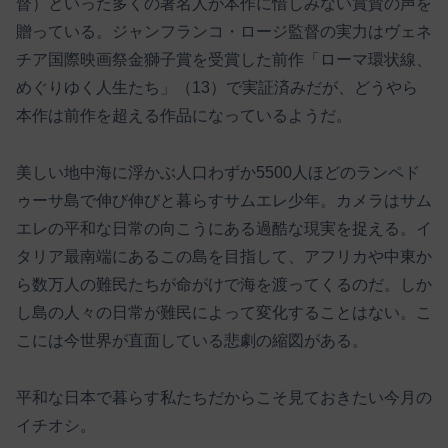
督）といった多くの著名人が本作に惜しみない賞賛の声を
贈っている。ジャンフランコ・ロージ監督の実力はヴェネ
チア国際映画祭金獅子賞を受賞した前作「ローマ環状線、
めぐりゆく人生たち」（13）で実証済みだが、どうやら
本作は前作を超える作品になっているようだ。
美しい地中海に浮かぶ人口わずか5500人ほどのランペド
ゥーサ島で伸び伸びと暮らすサムエレ少年。カメラはサム
エレの平和な日常の向こうにある過酷な現実を捉える。イ
タリア最南端にあるこの島を目指して、アフリカや中東か
ら数万人の難民たちが命がけで海を渡ってくるのだ。しか
し島の人々の日常が難民によって変化することはない。こ
こには今世界が直面している悲劇の縮図がある。
平和な日本で暮らす私たちだからこそ見ておきたい今月の
イチオシ。