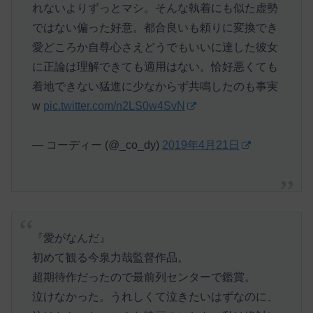
れないよりずっとマシ。そんな執着にも似た虚勢
ではない偏った好意。都合良いも頼りに変換でき
愛どころか自尊心さえどうでもいいに達した彼女
に正論は理解できても適用はない。恰好悪くても
着地できない猛進に少なからず共鳴したのも事実
w
pic.twitter.com/n2LS0w4SvN
— コーディー (@_co_dy)
2019年4月21日
『愛がなんだ』
初めて観る今泉力哉監督作品。
超期待作だったので最前列センターで鑑賞。
泣けなかった。うれしくて泣きたいはずなのに、