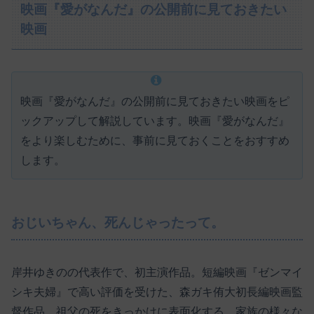
映画『愛がなんだ』の公開前に見ておきたい
映画
映画『愛がなんだ』の公開前に見ておきたい映画をピ
ックアップして解説しています。映画『愛がなんだ』
をより楽しむために、事前に見ておくことをおすすめ
します。
おじいちゃん、死んじゃったって。
岸井ゆきのの代表作で、初主演作品。短編映画『ゼンマイ
シキ夫婦』で高い評価を受けた、森ガキ侑大初長編映画監
督作品。祖父の死をきっかけに表面化する、家族の様々な