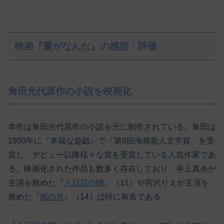
映画『愛がなんだ』の感想・評価
角田光代原作の小説を映画化
本作は角田光代原作の小説を元に制作されている。角田は
1990年に『幸福な遊戯』で「第9回海燕新人文学賞」を受
賞し、デビュー以降様々な賞を受賞している人気作家であ
る。映画化された作品も数多く存在しており、井上真央が
主演を務めた『
八日目の蝉
』（11）や宮沢りえが主演を
務めた『
紙の月
』（14）は特に有名である。