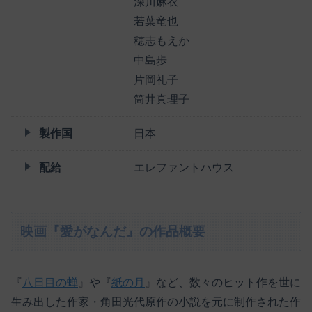
深川麻衣
若葉竜也
穂志もえか
中島歩
片岡礼子
筒井真理子
製作国
日本
配給
エレファントハウス
映画『愛がなんだ』の作品概要
『
八日目の蝉
』や『
紙の月
』など、数々のヒット作を世に
生み出した作家・角田光代原作の小説を元に制作された作