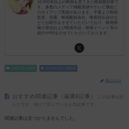
10,000本以上の映画を見てきた映画愛好家で
す。多数のメディア掲載実績やテレビ番組と
のタイアップ実績があります。平素より映画
監督、俳優、映画配給会社、映画宣伝会社な
どとお取引をさせていただいており、映画情
報の発信および映画作品・映画イベント等の
紹介やPRをさせていただいております。
公開予定の映画
2019年4月公開映画
影山みほ
おすすめ関連記事（厳選6記事）
この記事を読
んだ方が、続けて読んでいる人気記事です。
関連記事は見つかりませんでした。