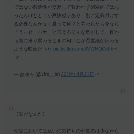
ではない関係性が交差して報われず閉塞的ではあ
ったんけどどこか爽快感があり、別に定義付けす
る必要なんかなく愛って何？と問われたら今なら
「うっせーバカ」と言えるそんな気がして、夜か
ら朝に移り変わるときの匂いとか温度感が伝わる
ような映画だった
pic.twitter.com/6VWNQOc0hH
— おゆろ (@Uro__is)
2019年4月21日
【愛がなんだ】
恋愛においては互いの気持ちの分量差は少なから