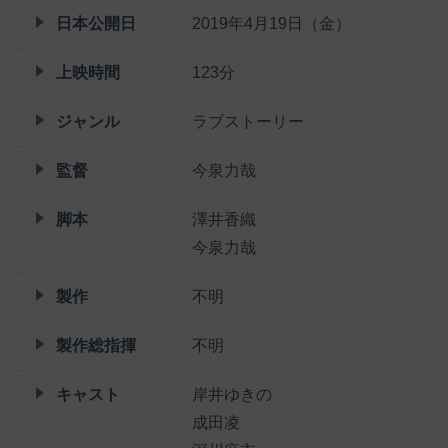
日本公開日
2019年4月19日（金）
上映時間
123分
ジャンル
ラブストーリー
監督
今泉力哉
脚本
澤井香織
今泉力哉
製作
不明
製作総指揮
不明
キャスト
岸井ゆきの
成田凌