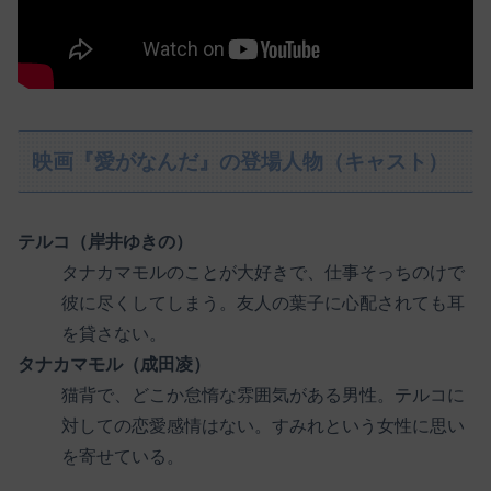
映画『愛がなんだ』の登場人物（キャスト）
テルコ（岸井ゆきの）
タナカマモルのことが大好きで、仕事そっちのけで
彼に尽くしてしまう。友人の葉子に心配されても耳
を貸さない。
タナカマモル（成田凌）
猫背で、どこか怠惰な雰囲気がある男性。テルコに
対しての恋愛感情はない。すみれという女性に思い
を寄せている。