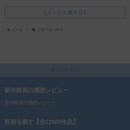
コメントを書き込む
ホーム
公開予定の映画
PAGE TOP
新作映画の感想レビュー
新作映画の感想レビュー
映画を探す【全12000作品】