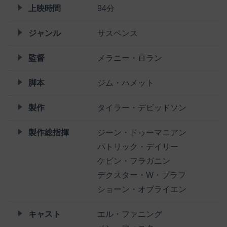
上映時間
94分
ジャンル
サスペンス
監督
メラニー・ロラン
脚本
ジム・ハメット
製作
タイラー・デビッドソン
製作総指揮
ジーン・ドゥーマニアン
パトリック・デイリー
ケビン・フラガニン
デクスター・W・ブラフ
ショーン・オブライエン
キャスト
エル・ファニング