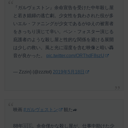
『ガルヴェストン』余命宣告を受けた中年殺し屋
と若き娼婦の逃亡劇。少女性を負わされた役が多
いエル・ファニングが少女であるがゆえの被害者
をきっちり演じて辛い。ベン・フォスター演じる
庇護者のような殺し屋と性的な関係を避ける展開
は少しの救い。風と光に湿度を含む映像と暗い轟
音が良かった。
pic.twitter.com/ORThdF8szU
— Zzzin} (@zzztot)
2019年5月18日
映画
#ガルヴェストン
観た🚙
88年🇺🇸。余命僅かな殺し屋が、仕事中助けた少