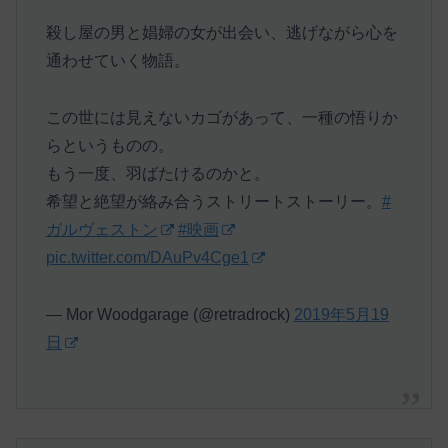
殺し屋の男と娼婦の女が出会い、逃げながら心を
通わせていく物語。
この世には見えないカゴがあって、一種の悟りか
らというものの。
もう一度、羽ばたけるのかと。
希望と絶望が絡み合うストリートストーリー。
#
ガルヴェストン
#映画
pic.twitter.com/DAuPv4Cge1
— Mor Woodgarage (@retradrock)
2019年5月19
日