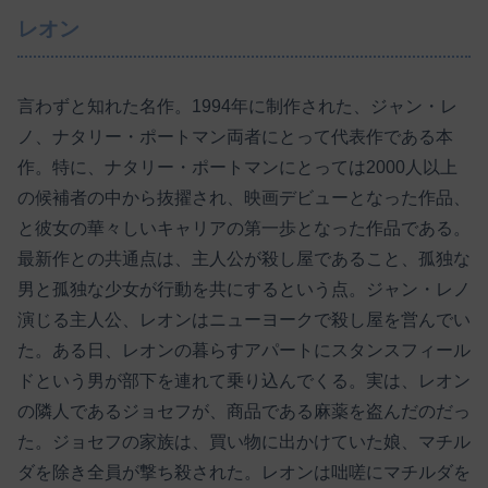
レオン
言わずと知れた名作。1994年に制作された、ジャン・レ
ノ、ナタリー・ポートマン両者にとって代表作である本
作。特に、ナタリー・ポートマンにとっては2000人以上
の候補者の中から抜擢され、映画デビューとなった作品、
と彼女の華々しいキャリアの第一歩となった作品である。
最新作との共通点は、主人公が殺し屋であること、孤独な
男と孤独な少女が行動を共にするという点。ジャン・レノ
演じる主人公、レオンはニューヨークで殺し屋を営んでい
た。ある日、レオンの暮らすアパートにスタンスフィール
ドという男が部下を連れて乗り込んでくる。実は、レオン
の隣人であるジョセフが、商品である麻薬を盗んだのだっ
た。ジョセフの家族は、買い物に出かけていた娘、マチル
ダを除き全員が撃ち殺された。レオンは咄嗟にマチルダを