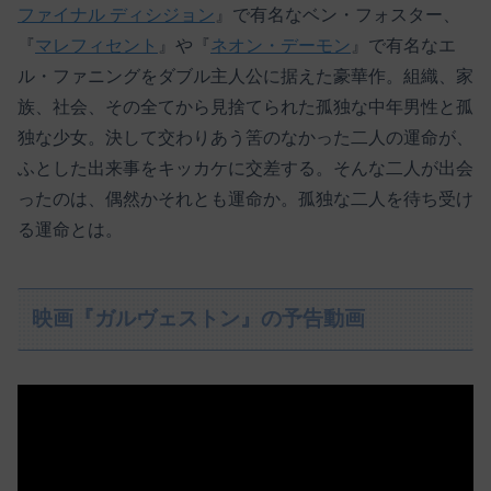
ファイナル ディシジョン
』で有名なベン・フォスター、
『
マレフィセント
』や『
ネオン・デーモン
』で有名なエ
ル・ファニングをダブル主人公に据えた豪華作。組織、家
族、社会、その全てから見捨てられた孤独な中年男性と孤
独な少女。決して交わりあう筈のなかった二人の運命が、
ふとした出来事をキッカケに交差する。そんな二人が出会
ったのは、偶然かそれとも運命か。孤独な二人を待ち受け
る運命とは。
映画『ガルヴェストン』の予告動画