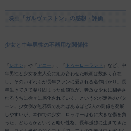
映画『ガルヴェストン』の感想・評価
少女と中年男性の不器用な関係性
『
レオン
』や『
アニー
』、『
トゥモローランド
』など、中
年男性と少女を主人公に組み合わせた映画は数多く存在
し、そのいずれもが長年ファンに愛される名作ばかり。長
年生きてきて凝り固まった価値観が、奔放な少女に翻弄さ
れるうちに徐々に感化されていく、というのが定番のパタ
ーン。少女側が無邪気であればあるほど2人の関係も発展
しやすいが、本作での少女、ロッキーは心に大きな傷を負
った、どちらかというと暗い性格。長年孤独に生きてきた
男、ロイも当然の如く口下手で、二人の距離は中々縮まら