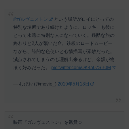
#ガルヴェストン
という場所がロイにとっての
特別な場所であり続けたように、ロッキーも彼に
とって永遠に特別な人になっていく。残酷な旅の
終わりと2人が繋いだ命。鉄板のロードムービー
ながら、詩的な色使いと心情描写が素敵だった。
減点されてしまうのも理解出来るけど、余韻が物
凄く好みだった。
pic.twitter.com/OK4a07SB0M
— むびお (@movio_)
2019年5月18日
映画『ガルヴェストン』を鑑賞☺️