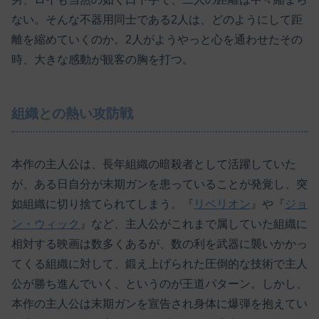
ない。そんな不器用同士である2人は、どのようにして距
離を縮めていくのか。2人がようやっと心を通わせたその
時、大きな感動が観客の胸を打つ。
組織との熱い攻防戦
本作の主人公は、長年組織の暗殺者として活躍していた
が、ある日自分が末期ガンを患っていることが発覚し、突
如組織に切り捨てられてしまう。『
リベリオン
』や『
ジョ
ン・ウィック
』など、主人公がこれまで属していた組織に
相対する映画は数多くあるが、数の利を武器に襲いかかっ
てくる組織に対して、鍛え上げられた圧倒的な技術で主人
公が勝ち進んでいく、というのが王道パターン。しかし、
本作の主人公は末期ガンを宣告され身体に爆弾を抱えてい