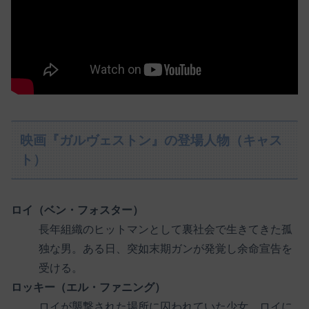
映画『ガルヴェストン』の登場人物（キャス
ト）
ロイ（ベン・フォスター）
長年組織のヒットマンとして裏社会で生きてきた孤
独な男。ある日、突如末期ガンが発覚し余命宣告を
受ける。
ロッキー（エル・ファニング）
ロイが襲撃された場所に囚われていた少女。ロイに