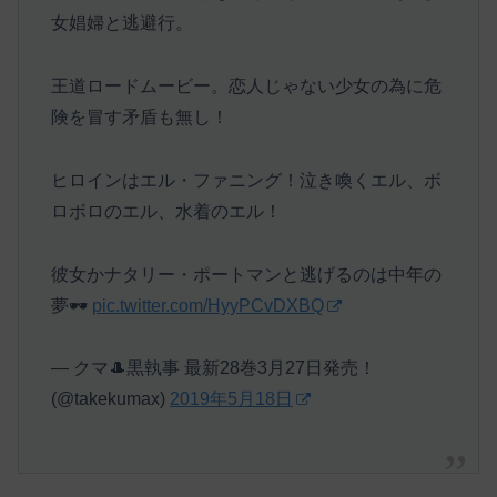
女娼婦と逃避行。
王道ロードムービー。恋人じゃない少女の為に危
険を冒す矛盾も無し！
ヒロインはエル・ファニング！泣き喚くエル、ボ
ロボロのエル、水着のエル！
彼女かナタリー・ポートマンと逃げるのは中年の
夢🕶
pic.twitter.com/HyyPCvDXBQ
— クマ🎩黒執事 最新28巻3月27日発売！
(@takekumax)
2019年5月18日